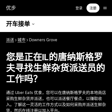
跳
优步
登录
注册
至
主
要
开车接单
内
容
派送
>
城市
> Downers Grove
您是正在IL的唐纳斯格罗
夫寻找生鲜杂货派送员的
工作吗？
通过 Uber Eats 优食，您可以在唐纳斯格罗夫的本地商店
采购生鲜杂货并派送，也可以派送餐厅餐点，以赚取收
入。了解这一灵活的工作方式以及如何采购并派送生鲜杂
货，然后在线注册以加入平台。