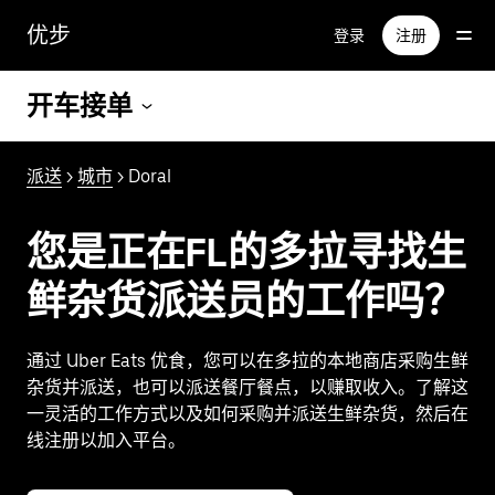
跳
优步
登录
注册
至
主
要
开车接单
内
容
派送
>
城市
> Doral
您是正在FL的多拉寻找生
鲜杂货派送员的工作吗？
通过 Uber Eats 优食，您可以在多拉的本地商店采购生鲜
杂货并派送，也可以派送餐厅餐点，以赚取收入。了解这
一灵活的工作方式以及如何采购并派送生鲜杂货，然后在
线注册以加入平台。