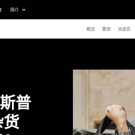
食
简介
概览
要求
派送员
德斯普
杂货