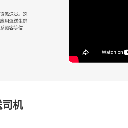
鲜杂货派送员。这
应用派送生鲜
系顾客等信
送司机