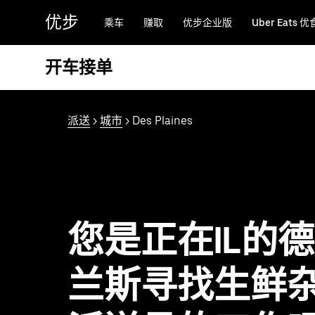
跳
优步
乘车
赚取
优步企业版
Uber Eats 优
至
主
要
开车接单
内
容
派送
>
城市
> Des Plaines
您是正在IL的
兰斯寻找生鲜