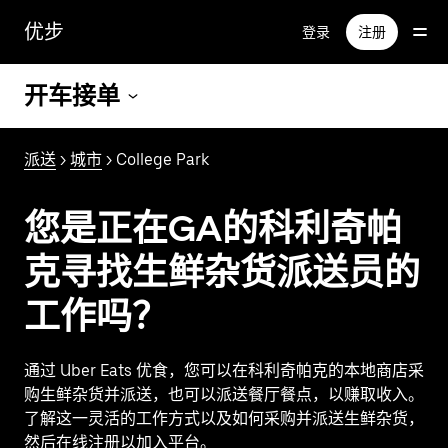
跳
优步
登录
注册
至
主
要
开车接单
内
容
派送
>
城市
> College Park
您是正在GA的科利奇帕
克寻找生鲜杂货派送员的
工作吗？
通过 Uber Eats 优食，您可以在科利奇帕克的本地商店采
购生鲜杂货并派送，也可以派送餐厅餐点，以赚取收入。
了解这一灵活的工作方式以及如何采购并派送生鲜杂货，
然后在线注册以加入平台。