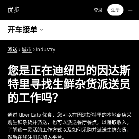
跳
优步
登录
注册
至
主
要
开车接单
内
容
派送
>
城市
> Industry
您是正在迪纽巴的因达斯
特里寻找生鲜杂货派送员
的工作吗？
通过 Uber Eats 优食，您可以在因达斯特里的本地商店采
购生鲜杂货并派送，也可以派送餐厅餐点，以赚取收入。
了解这一灵活的工作方式以及如何采购并派送生鲜杂货，
然后在线注册以加入平台。