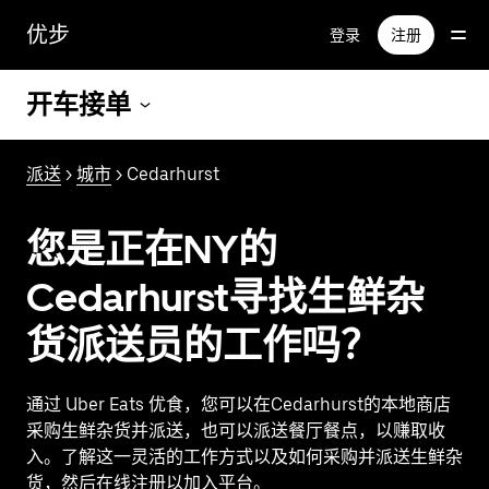
跳
优步
登录
注册
至
主
要
开车接单
内
容
派送
>
城市
> Cedarhurst
您是正在NY的
Cedarhurst寻找生鲜杂
货派送员的工作吗？
通过 Uber Eats 优食，您可以在Cedarhurst的本地商店
采购生鲜杂货并派送，也可以派送餐厅餐点，以赚取收
入。了解这一灵活的工作方式以及如何采购并派送生鲜杂
货，然后在线注册以加入平台。