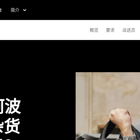
食
简介
概览
要求
派送员
阿波
杂货