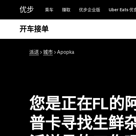
跳
优步
乘车
赚取
优步企业版
Uber Eats 优
至
主
要
开车接单
内
容
派送
>
城市
> Apopka
您是正在FL的
普卡寻找生鲜