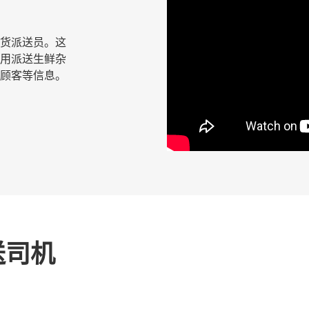
鲜杂货派送员。这
用派送生鲜杂
顾客等信息。
送司机