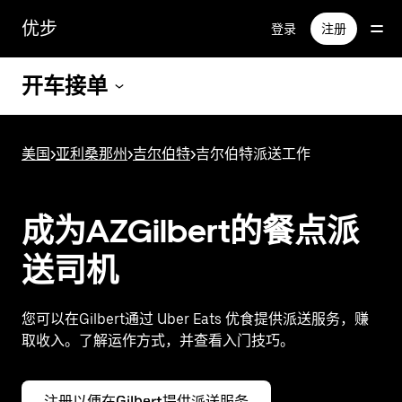
跳
优步
登录
注册
至
主
要
开车接单
内
容
美国
>
亚利桑那州
>
吉尔伯特
>
吉尔伯特派送工作
成为AZGilbert的餐点派
送司机
您可以在Gilbert通过 Uber Eats 优食提供派送服务，赚
取收入。了解运作方式，并查看入门技巧。
注册以便在Gilbert提供派送服务