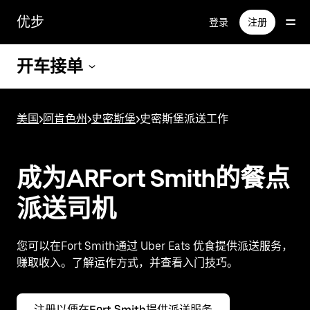
跳
优步
登录
注册
至
主
要
开车接单
内
容
美国
>
阿肯色州
>
史密斯堡
>
史密斯堡派送工作
成为ARFort Smith的餐点
派送司机
您可以在Fort Smith通过 Uber Eats 优食提供派送服务，
赚取收入。了解运作方式，并查看入门技巧。
注册以便在Fort Smith提供派送服务