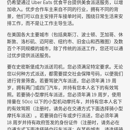
仍希望通过 Uber Eats 优食平台提供美食派送服务，以增
加收入。优步合作车主来自不同的行业，拥有不同的背
景，他们可以自主安排开车接单时间，围绕日常生活来安
排工作，而不是让工作主导生活。
在美国各大主要城市（包括奥斯汀、波士顿、芝加哥、休
斯敦、洛杉矶、迈阿密、纽约市、旧金山和西雅图）及数
百个不同规模的城市，除了传统的派送工作，您还可以通
过优步提供派送服务。
要在史密斯堡成为派送司机，您必须满足特定要求。无论
您以何种方式派送，都需要提交社会保障号码，以便我们
进行背景筛查。若要驾驶汽车派送，您必须年满 19 周
岁，拥有两门或四门汽车，并持有您本人名下的有效驾
照。若要骑小型摩托车派送，您必须年满 19 周岁，使用
排量在 50cc 以下的小型机动摩托车，并持有您本人名下
的有效驾照（注册时，请务必在交通方式下面选择
骑小型
摩托车派送
）。若要骑自行车或步行派送，您必须年满
18 周岁并持有政府签发的身份证件（注册时，请务必在
交通方式下面选择
骑自行车派送
；在某些城市，请选择
骑