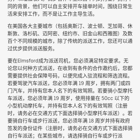
同的背景，他们可以自主安排开车接单时间，围绕日常生
活来安排工作，而不是让工作主导生活。
在美国各大主要城市（包括奥斯汀、波士顿、芝加哥、休
斯敦、洛杉矶、迈阿密、纽约市、旧金山和西雅图）及数
百个不同规模的城市，除了传统的派送工作，您还可以通
过优步提供派送服务。
要在Elmsford成为派送司机，您必须满足特定要求。无
论您以何种方式派送，在收到有条件的合作邀约后，您都
需要提供社会保障号码，以便完成入驻流程和筛选流程。
若要驾驶汽车派送，您必须年满 19 周岁，拥有两门或四
门汽车，并持有您本人名下的有效驾照。若要骑小型摩托
车派送，您必须年满 19 周岁，使用排量在 50cc 以下的
小型机动摩托车，并持有您本人名下的有效驾照（注册
时，请务必在交通方式下面选择
骑小型摩托车派送
）。若
要骑自行车或步行派送，您必须年满 18 周岁并持有政府
签发的身份证件（注册时，请务必在交通方式下面选择
骑
自行车派送
；在某些城市，请选择
骑自行车或步行派