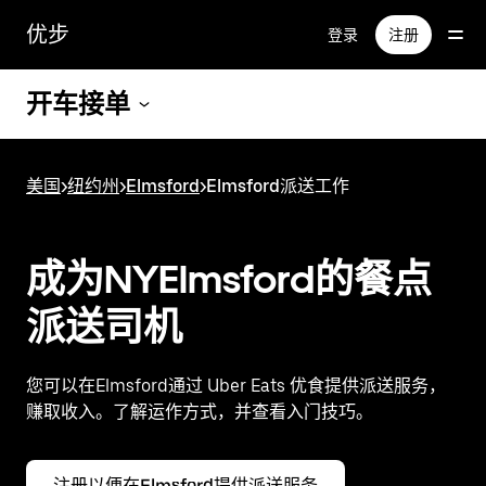
跳
优步
登录
注册
至
主
要
开车接单
内
容
美国
>
纽约州
>
Elmsford
>
Elmsford派送工作
成为NYElmsford的餐点
派送司机
您可以在Elmsford通过 Uber Eats 优食提供派送服务，
赚取收入。了解运作方式，并查看入门技巧。
注册以便在Elmsford提供派送服务