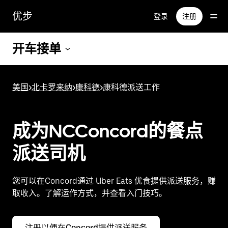
跳
优步
登录
注册
至
主
要
开车接单
内
容
美国
>
北卡罗来纳
>
康科德
>
康科德派送工作
成为NCConcord的餐点
派送司机
您可以在Concord通过 Uber Eats 优食提供派送服务，赚
取收入。了解运作方式，并查看入门技巧。
注册以便在Concord提供派送服务