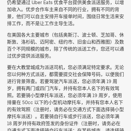
仍希望通过 Uber Eats 优食平台提供美食派送服务，以增
加收入。优步合作车主来自不同的行业，拥有不同的背
景，他们可以自主安排开车接单时间，围绕日常生活来安
排工作，而不是让工作主导生活。
在美国各大主要城市（包括奥斯汀、波士顿、芝加哥、休
斯敦、洛杉矶、迈阿密、纽约市、旧金山和西雅图）及数
百个不同规模的城市，除了传统的派送工作，您还可以通
过优步提供派送服务。
要在大教堂城成为派送司机，您必须满足特定要求。无论
您以何种方式派送，都需要提交社会保障号码，以便我们
进行背景筛查。若要驾驶汽车派送，您必须年满 19 周
岁，拥有两门或四门汽车，并持有您本人名下的有效驾
照。若要骑小型摩托车派送，您必须年满 19 周岁，使用
排量在 50cc 以下的小型机动摩托车，并持有您本人名下
的有效驾照（注册时，请务必在交通方式下面选择
骑小型
摩托车派送
）。若要骑自行车或步行派送，您必须年满
18 周岁并持有政府签发的身份证件（注册时，请务必在
交通方式下面选择
骑自行车派送
；在某些城市，请选择
骑