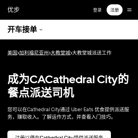
跳
优步
登录
注册
至
主
要
开车接单
内
容
美国
>
加利福尼亚州
>
大教堂城
>
大教堂城派送工作
成为CACathedral City的
餐点派送司机
您可以在Cathedral City通过 Uber Eats 优食提供派送服
务，赚取收入。了解运作方式，并查看入门技巧。
注册以便在Cathedral City提供派送服务