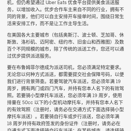
机，但仍希望通过 Uber Eats 优食平台提供美食派送服
务，以增加收入。优步合作车主来自不同的行业，拥有不
同的背景，他们可以自主安排开车接单时间，围绕日常生
活来安排工作，而不是让工作主导生活。
在美国各大主要城市（包括奥斯汀、波士顿、芝加哥、休
斯敦、洛杉矶、迈阿密、纽约市、旧金山和西雅图）及数
百个不同规模的城市，除了传统的派送工作，您还可以通
过优步提供派送服务。
要在布鲁姆菲尔德成为派送司机，您必须满足特定要求。
无论您以何种方式派送，都需要提交社会保障号码，以便
我们进行背景筛查。若要驾驶汽车派送，您必须年满 19
周岁，拥有两门或四门汽车，并持有您本人名下的有效驾
照。若要骑小型摩托车派送，您必须年满 19 周岁，使用
排量在 50cc 以下的小型机动摩托车，并持有您本人名下
的有效驾照（注册时，请务必在交通方式下面选择
骑小型
摩托车派送
）。若要骑自行车或步行派送，您必须年满
18 周岁并持有政府签发的身份证件（注册时，请务必在
交通方式下面选择
骑自行车派送
；在某些城市，请选择
骑