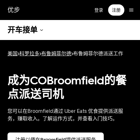
跳
优步
登录
注册
至
主
要
开车接单
内
容
美国
>
科罗拉多
>
布鲁姆菲尔德
>
布鲁姆菲尔德派送工作
成为COBroomfield的餐
点派送司机
您可以在Broomfield通过 Uber Eats 优食提供派送服
务，赚取收入。了解运作方式，并查看入门技巧。
注册以便在Broomfield提供派送服务