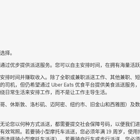
选择。
通过优步提供派送服务。您可以自主安排时间，在拥有海量活跃
服务，灵活安排时间并赚取收入。除了全职或兼职派送工作、其他兼职
司机，但仍希望通过 Uber Eats 优食平台提供美食派送服
绕日常生活来安排工作，而不是让工作主导生活。
哥、休斯敦、洛杉矶、迈阿密、纽约市、旧金山和西雅图）及数
无论您以何种方式派送，都需要提交社会保障号码，以便我们进行
效驾照。若要骑小型摩托车派送，您必须年满 19 周岁，使用排
面选择
骑小型摩托车派送
）。若要骑自行车或步行派送，您必须年