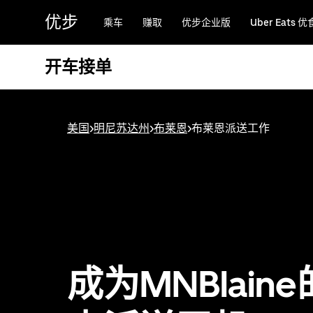
跳
优步
乘车
赚取
优步企业版
Uber Eats 优
至
主
要
开车接单
内
容
美国
>
明尼苏达州
>
布莱恩
>
布莱恩派送工作
成为MNBlain