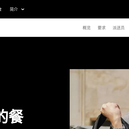
食
简介
概览
要求
派送员
e的餐