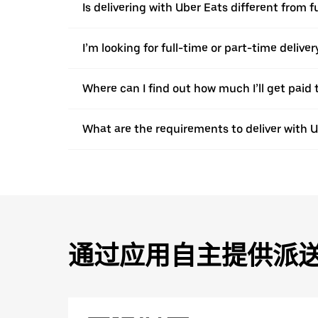
Is delivering with Uber Eats different from f
I’m looking for full-time or part-time deliv
Where can I find out how much I’ll get paid t
What are the requirements to deliver with 
通过应用自主提供派