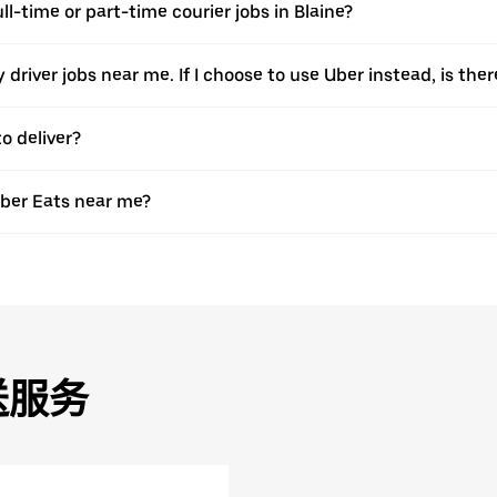
ull-time or part-time courier jobs in Blaine?
ery driver jobs near me. If I choose to use Uber instead, is 
o deliver?
Uber Eats near me?
送服务