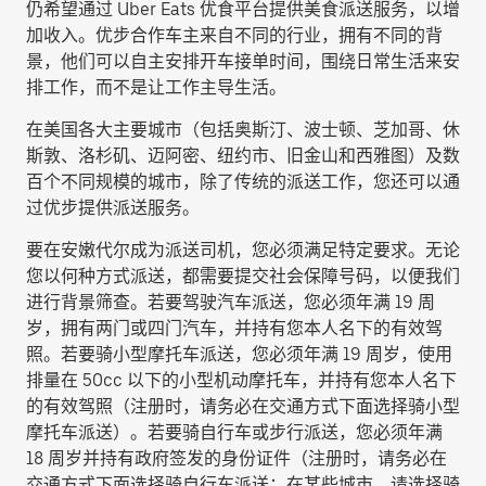
仍希望通过 Uber Eats 优食平台提供美食派送服务，以增
加收入。优步合作车主来自不同的行业，拥有不同的背
景，他们可以自主安排开车接单时间，围绕日常生活来安
排工作，而不是让工作主导生活。
在美国各大主要城市（包括奥斯汀、波士顿、芝加哥、休
斯敦、洛杉矶、迈阿密、纽约市、旧金山和西雅图）及数
百个不同规模的城市，除了传统的派送工作，您还可以通
过优步提供派送服务。
要在安嫩代尔成为派送司机，您必须满足特定要求。无论
您以何种方式派送，都需要提交社会保障号码，以便我们
进行背景筛查。若要驾驶汽车派送，您必须年满 19 周
岁，拥有两门或四门汽车，并持有您本人名下的有效驾
照。若要骑小型摩托车派送，您必须年满 19 周岁，使用
排量在 50cc 以下的小型机动摩托车，并持有您本人名下
的有效驾照（注册时，请务必在交通方式下面选择
骑小型
摩托车派送
）。若要骑自行车或步行派送，您必须年满
18 周岁并持有政府签发的身份证件（注册时，请务必在
交通方式下面选择
骑自行车派送
；在某些城市，请选择
骑