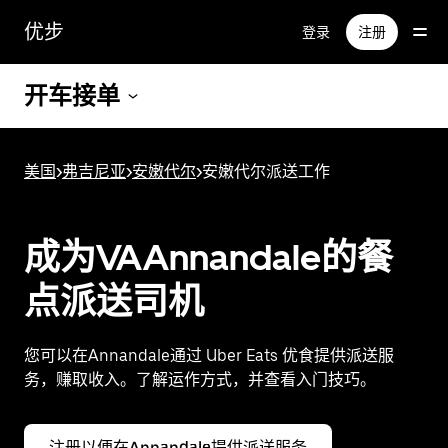
跳
优步
登录
注册
至
主
要
开车接单
内
容
美国
>
弗吉尼亚
>
安嫩代尔
>
安嫩代尔派送工作
成为VAAnnandale的餐
点派送司机
您可以在Annandale通过 Uber Eats 优食提供派送服
务，赚取收入。了解运作方式，并查看入门技巧。
注册以便在Annandale提供派送服务