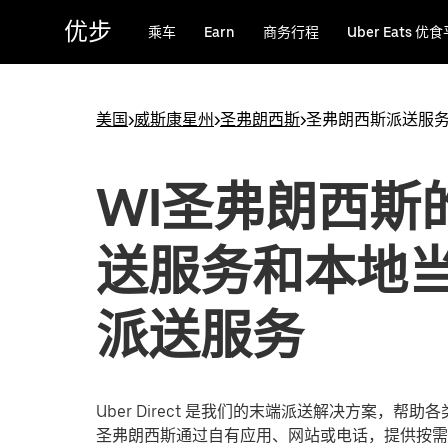
跳
优步
乘车
Earn
商务行程
Uber Eats 优
至
主
要
内
美国
>
威斯康星州
>
圣弗朗西斯
>
圣弗朗西斯派送服
容
WI圣弗朗西斯
送服务和本地
派送服务
Uber Direct 是我们的末端派送解决方案，帮
圣弗朗西斯通过自有应用、网站或电话，提供按需