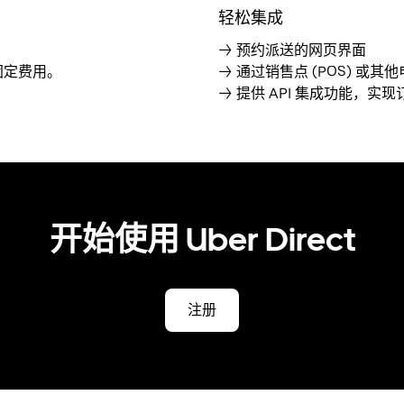
轻松集成
→ 预约派送的网页界面
固定费用。
→ 通过销售点 (POS) 
→ 提供 API 集成功能，实
开始使用 Uber Direct
注册