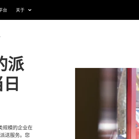
食平台
关于
务
的派
当日
助各类规模的企业在
派送服务。您