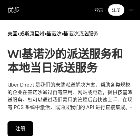
跳
优步
登录
注册
至
主
要
美国
>
威斯康星州
>
基诺沙
>
基诺沙派送服务
内
容
WI基诺沙的派送服务和
本地当日派送服务
Uber Direct 是我们的末端派送解决方案，帮助各类规模
的企业在基诺沙通过自有应用、网站或电话，提供按需派
送服务。您可以通过我们易用的管理后台快速上手，在现
有 POS 系统中激活，或通过我们的 API 进行直接集成。¹
注册