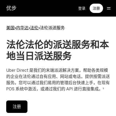
跳
优步
登录
注册
至
主
要
美国
>
内华达
>
法伦
>
法伦派送服务
内
容
法伦法伦的派送服务和本
地当日派送服务
Uber Direct 是我们的末端派送解决方案，帮助各类规模
的企业在法伦通过自有应用、网站或电话，提供按需派送
服务。您可以通过我们易用的管理后台快速上手，在现有
POS 系统中激活，或通过我们的 API 进行直接集成。¹
注册