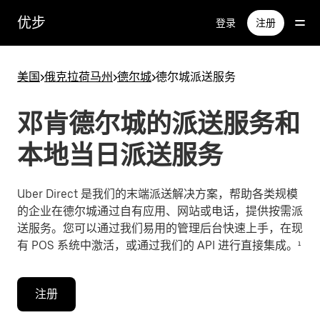
跳
优步
登录
注册
至
主
要
美国
>
俄克拉荷马州
>
德尔城
>
德尔城派送服务
内
容
邓肯德尔城的派送服务和
本地当日派送服务
Uber Direct 是我们的末端派送解决方案，帮助各类规模
的企业在德尔城通过自有应用、网站或电话，提供按需派
送服务。您可以通过我们易用的管理后台快速上手，在现
有 POS 系统中激活，或通过我们的 API 进行直接集成。¹
注册