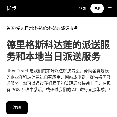
跳
优步
登录
注册
至
主
要
美国
>
爱达荷州
>
科达伦
>
科达莲派送服务
内
容
德里格斯科达莲的派送服
务和本地当日派送服务
Uber Direct 是我们的末端派送解决方案，帮助各类规模
的企业在科达莲通过自有应用、网站或电话，提供按需派
送服务。您可以通过我们易用的管理后台快速上手，在现
有 POS 系统中激活，或通过我们的 API 进行直接集成。¹
注册