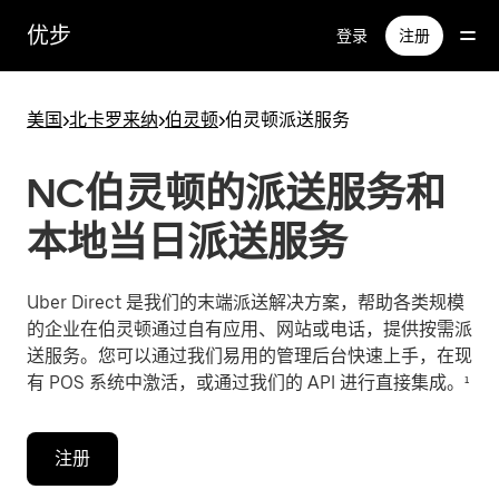
跳
优步
登录
注册
至
主
要
美国
>
北卡罗来纳
>
伯灵顿
>
伯灵顿派送服务
内
容
NC伯灵顿的派送服务和
本地当日派送服务
Uber Direct 是我们的末端派送解决方案，帮助各类规模
的企业在伯灵顿通过自有应用、网站或电话，提供按需派
送服务。您可以通过我们易用的管理后台快速上手，在现
有 POS 系统中激活，或通过我们的 API 进行直接集成。¹
注册