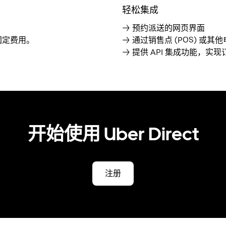
轻松集成
→ 预约派送的网页界面
固定费用。
→ 通过销售点 (POS) 
→ 提供 API 集成功能，实
开始使用 Uber Direct
注册