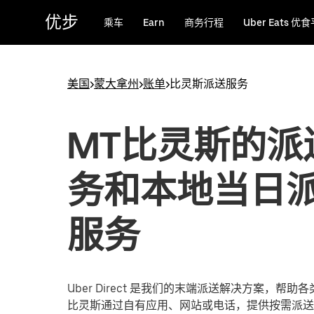
跳
优步
乘车
Earn
商务行程
Uber Eats 优
至
主
要
内
美国
>
蒙大拿州
>
账单
>
比灵斯派送服务
容
MT比灵斯的派
务和本地当日
服务
Uber Direct 是我们的末端派送解决方案，帮
比灵斯通过自有应用、网站或电话，提供按需派送