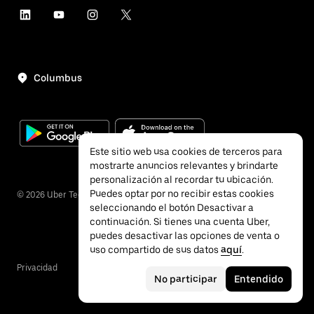
Columbus
Este sitio web usa cookies de terceros para
mostrarte anuncios relevantes y brindarte
personalización al recordar tu ubicación.
Puedes optar por no recibir estas cookies
©
2026
Uber Technologies, Inc.
seleccionando el botón Desactivar a
continuación. Si tienes una cuenta Uber,
puedes desactivar las opciones de venta o
uso compartido de sus datos
aquí
.
Privacidad
Accesibilidad
Términos
No participar
Entendido