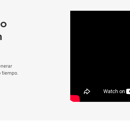
mo
n
enerar
o tiempo.