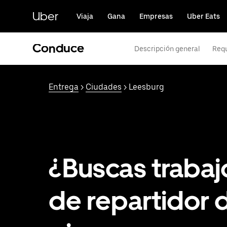
Saltar
al
Uber
Viaja
Gana
Empresas
Uber Eats
contenido
principal
Conduce
Descripción general
Requ
Entrega
>
Ciudades
> Leesburg
¿Buscas trabaj
de repartidor 