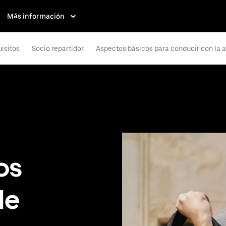
Más información
isitos
Socio repartidor
Aspectos básicos para conducir con la 
os
de