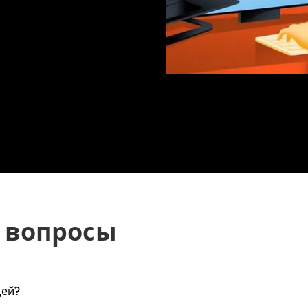
 вопросы
щей?