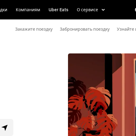
дки
Компаниям
Uber Eats
О сервисе
Закажите поездку
Забронировать поездку
Узнайте