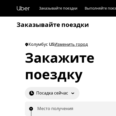
Пропустить
и
Uber
Заказывайте поездки
Выполняйте поез
перейти
к
основному
Заказывайте поездки
содержимому
Колумбус US
Изменить город
Закажите
поездку
Посадка сейчас
Место получения