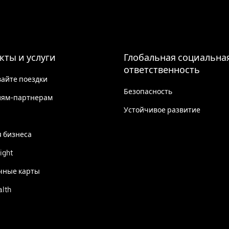
кты и услуги
Глобальная социальна
ответственность
айте поездки
Безопасность
лям-партнерам
Устойчивое развитие
я бизнеса
ight
чные карты
alth