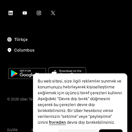
Türkçe
Columbus
Bu web sitesi, size ilgili reklamlar sunmak ve
konumunuzu hatırlayarak kişiselleştirme
sağlamak için üçüncü taraf çerezleri kullanır.
Aşağıdaki “Devre dışı bırak” düğmesini
©
2026
Uber Technologies Inc.
seçerek bu çerezleri devre dışı
bırakabilirsiniz. Bir Uber hesabınız varsa
verilerinizin “satılma” veya “paylaşılma”
iznini
buradan
devre dışı bırakabilirsiniz.
Gizlilik
Erişilebilirlik
Şartlar