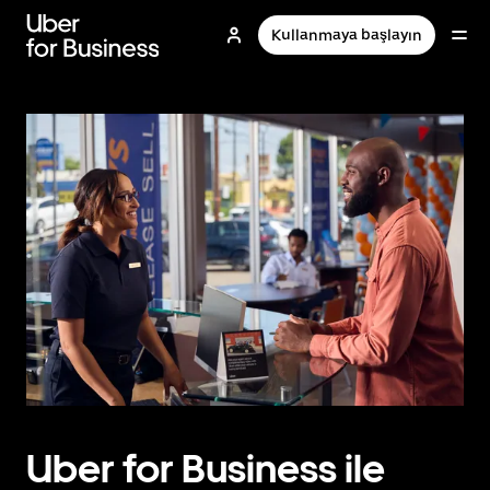
Ana
içeriğe
Kullanmaya başlayın
gidin
Uber for Business ile