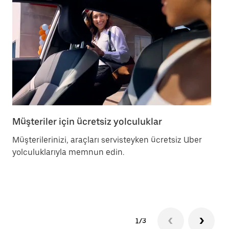
Müşteriler için ücretsiz yolculuklar
Ar
Müşterilerinizi, araçları servisteyken ücretsiz Uber
Ar
yolculuklarıyla memnun edin.
dü
ça
bö
1/3