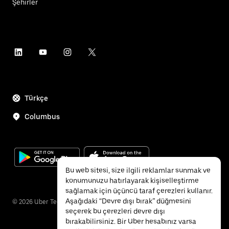
Şehirler
Türkçe
Columbus
Bu web sitesi, size ilgili reklamlar sunmak ve
konumunuzu hatırlayarak kişiselleştirme
sağlamak için üçüncü taraf çerezleri kullanır.
Aşağıdaki “Devre dışı bırak” düğmesini
©
2026
Uber Technologies Inc.
seçerek bu çerezleri devre dışı
bırakabilirsiniz. Bir Uber hesabınız varsa