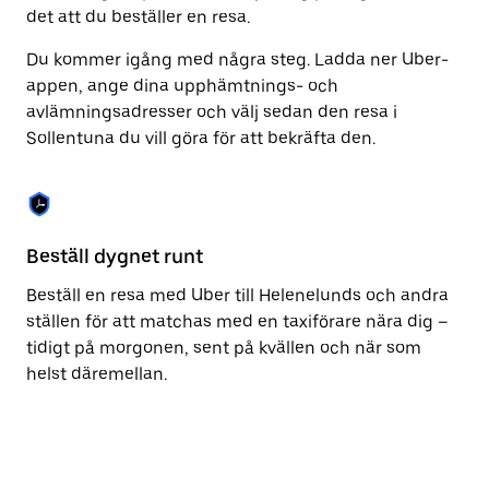
kalendern.
det att du beställer en resa.
Du kommer igång med några steg. Ladda ner Uber-
appen, ange dina upphämtnings- och
avlämningsadresser och välj sedan den resa i
Sollentuna du vill göra för att bekräfta den.
Beställ dygnet runt
Fu
Beställ en resa med Uber till Helenelunds och andra
Ub
ställen för att matchas med en taxiförare nära dig –
So
tidigt på morgonen, sent på kvällen och när som
fu
helst däremellan.
ti