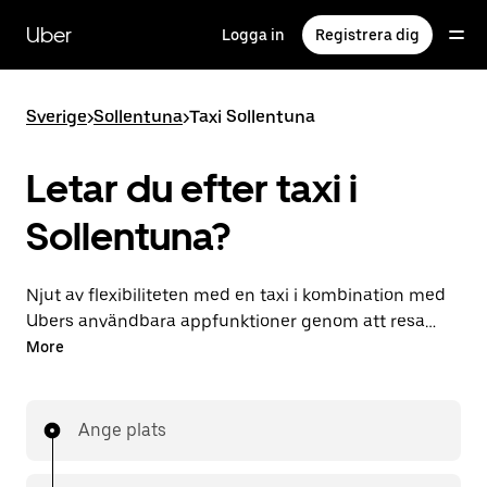
Hoppa
till
Uber
Logga in
Registrera dig
huvudinnehållet
Sverige
>
Sollentuna
>
Taxi Sollentuna
Letar du efter taxi i
Sollentuna?
Njut av flexibiliteten med en taxi i kombination med
Ubers användbara appfunktioner genom att resa
med Uber i Sollentuna. Du kan göra beställningar på
More
begäran för sistan minuten-resor, beställa dygnet
runt i appen eller online och få överkomliga
förberäknade priser för varje resa. Din resa är bara
Ange plats
några knapptryck bort.