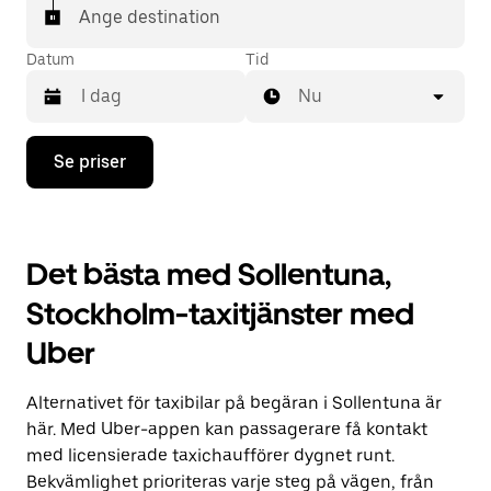
Ange destination
Datum
Tid
Nu
Tryck
Se priser
på
nedåtpilen
för
att
använda
Det bästa med Sollentuna,
kalendern
och
Stockholm-taxitjänster med
välja
ett
Uber
datum.
Tryck
på
Alternativet för taxibilar på begäran i Sollentuna är
ESC-
knappen
här. Med Uber-appen kan passagerare få kontakt
för
med licensierade taxichaufförer dygnet runt.
att
Bekvämlighet prioriteras varje steg på vägen, från
stänga