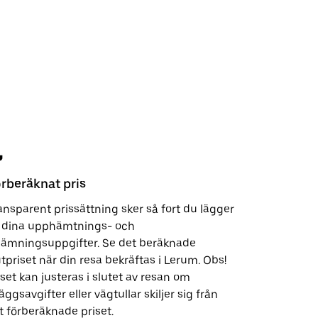
rberäknat pris
Säkerhet
ansparent prissättning sker så fort du lägger
Med bara 
ll dina upphämtnings- och
kundsuppo
lämningsuppgifter. Se det beräknade
kära och 
utpriset när din resa bekräftas i Lerum. Obs!
av vad vi g
iset kan justeras i slutet av resan om
lläggsavgifter eller vägtullar skiljer sig från
t förberäknade priset.