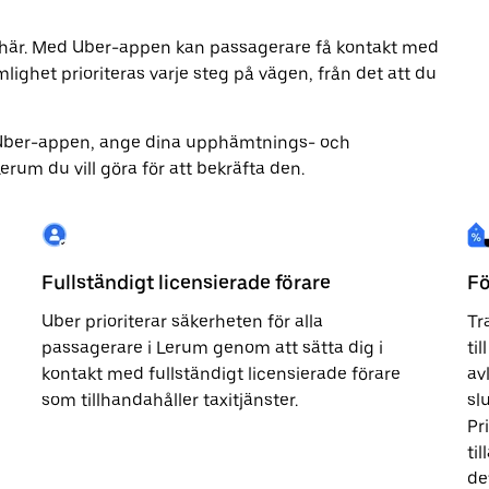
är här. Med Uber-appen kan passagerare få kontakt med
lighet prioriteras varje steg på vägen, från det att du
Uber-appen, ange dina upphämtnings- och
rum du vill göra för att bekräfta den.
Fullständigt licensierade förare
Fö
Uber prioriterar säkerheten för alla
Tr
passagerare i Lerum genom att sätta dig i
ti
kontakt med fullständigt licensierade förare
av
som tillhandahåller taxitjänster.
sl
Pr
ti
de