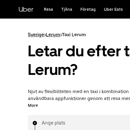
Hoppa
till
Uber
Resa
Tjäna
Företag
Uber Eats
huvudinnehållet
Sverige
>
Lerum
>
Taxi Lerum
Letar du efter t
Lerum?
Njut av flexibiliteten med en taxi i kombinatio
användbara appfunktioner genom att resa med
Lerum. Du kan göra beställningar på begäran fö
More
minuten-resor, beställa dygnet runt i appen ell
och få överkomliga förberäknade priser för varj
Ange plats
resa är bara några knapptryck bort.