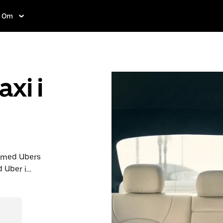
Om
axi i
n med Ubers
 Uber i
r sistan
er online
e resa. Din