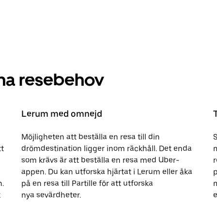
dina resebehov
Lerum med omnejd
Möjligheten att beställa en resa till din
S
t
drömdestination ligger inom räckhåll. Det enda
m
som krävs är att beställa en resa med Uber-
appen. Du kan utforska hjärtat i Lerum eller åka
p
n.
på en resa till Partille för att utforska
m
k
nya sevärdheter.
e