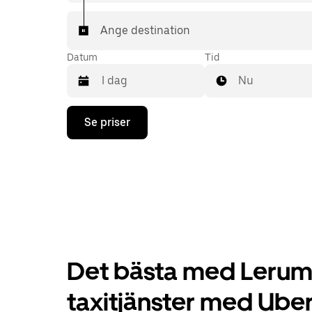
Ange destination
Datum
Tid
Nu
Tryck
Se priser
på
nedåtpilen
för
att
använda
kalendern
och
välja
ett
datum.
Tryck
Det bästa med Lerum,
på
ESC-
knappen
taxitjänster med Ube
för