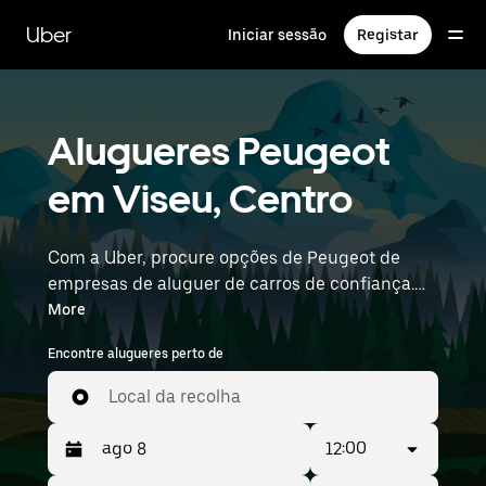
Avançar
para
Uber
Iniciar sessão
Registar
o
conteúdo
principal
Alugueres Peugeot
em Viseu, Centro
Com a Uber, procure opções de Peugeot de
empresas de aluguer de carros de confiança.
Encontre o carro de aluguer Peugeot certo para
More
tarefas, viagens ou deslocações diárias. Quer dê
Encontre alugueres perto de
prioridade ao preço, ao tamanho ou ao estilo,
temos opções adequadas à sua viagem.
Local da recolha
Introduza informações sobre a hora e o local
(como Francisco Sá Carneiro Airport) para
12:00
encontrar carros Peugeot de aluguer perto