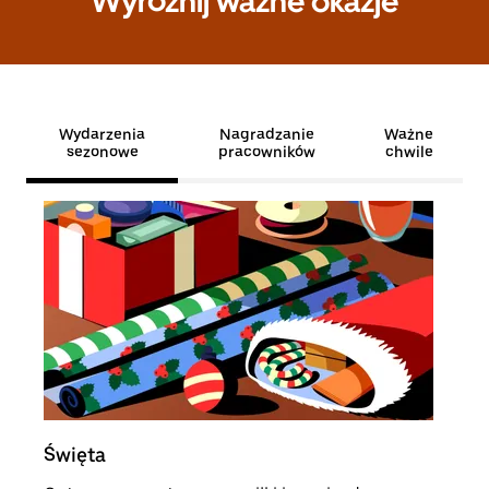
Wyróżnij ważne okazje
Wydarzenia
Nagradzanie
Ważne
sezonowe
pracowników
chwile
Święta
Roz