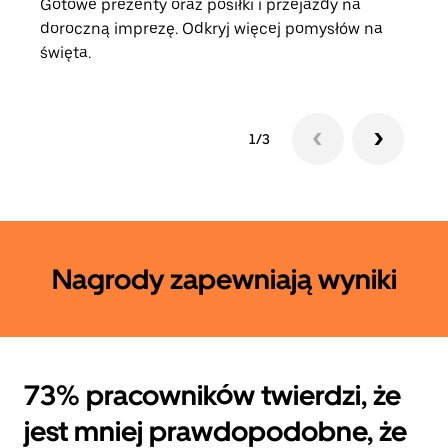
Gotowe prezenty oraz posiłki i przejazdy na
Moty
doroczną imprezę. Odkryj więcej pomysłów na
ofer
święta.
1/3
Nagrody zapewniają wyniki
73% pracowników twierdzi, że
jest mniej prawdopodobne, że