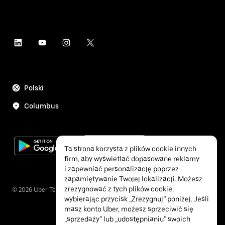
Polski
Columbus
Ta strona korzysta z plików cookie innych
firm, aby wyświetlać dopasowane reklamy
i zapewniać personalizację poprzez
zapamiętywanie Twojej lokalizacji. Możesz
zrezygnować z tych plików cookie,
©
2026
Uber Technologies Inc.
wybierając przycisk „Zrezygnuj” poniżej. Jeśli
masz konto Uber, możesz sprzeciwić się
„sprzedaży” lub „udostępnianiu” swoich