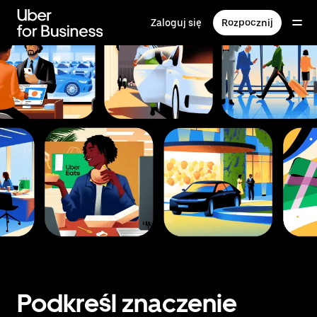
Przejdź
do
Zaloguj się
Rozpocznij
głównej
zawartości
Podkreśl znaczenie