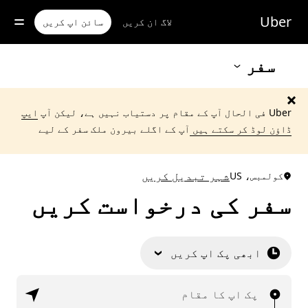
رکزی
واد
Uber
لاگ ان کریں
سائن اپ کریں
ر
ائیں
سفر
Uber فی الحال آپ کے مقام پر دستیاب نہیں ہے، لیکن آپ
ایپ
ڈاؤن لوڈ کر سکتے ہیں
آپ کے اگلے بیرون ملک سفر کے لیے
شہر تبدیل کریں
کولمبس، US
سفر کی درخواست کریں
ابھی پک اپ کریں
پک اپ کا مقام