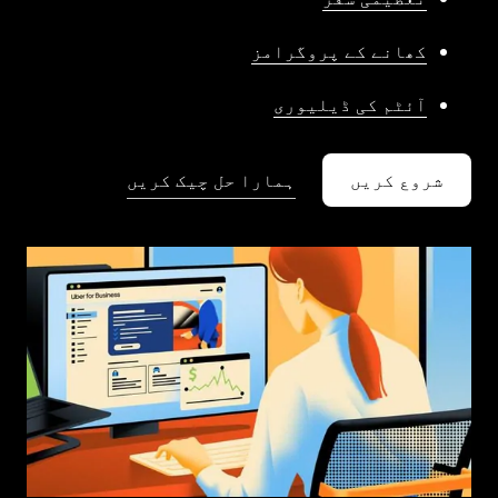
کھانے کے پروگرامز
آئٹم کی ڈیلیوری
شروع کریں
ہمارا حل چیک کریں