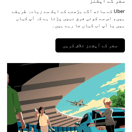
سفر کے آپشنز
Uber کے ساتھ آگے بڑھنے کے ایک سے زیادہ طریقے
ہیں، اس سے کوئی فرق نہیں پڑتا ہے کہ آپ کہاں
ہیں یا آپ اب کہاں جا رہے ہیں۔
سفر کے آپشنز تلاش کریں