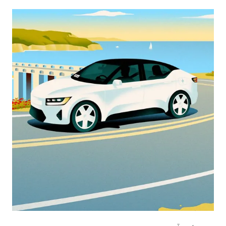
escape
button
to
close
the
calendar.