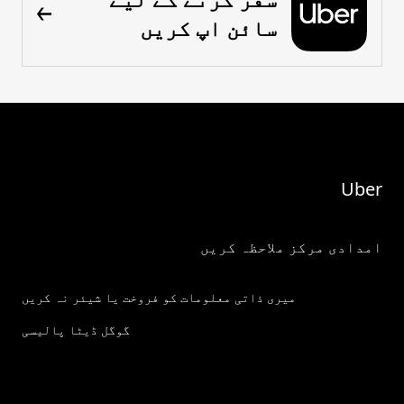
سائن اپ کریں
Uber
امدادی مرکز ملاحظہ کریں
میری ذاتی معلومات کو فروخت یا شیئر نہ کریں
گوگل ڈیٹا پالیسی