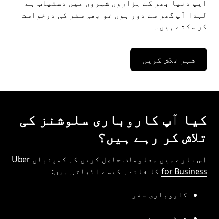
ایپ دنیا بھر کے ہزاروں شہروں میں دستیاب ہے
لہذا آپ گھر سے دور ہوں تو بھی سفر کی درخواست
کر سکتے ہیں۔
شہر تلاش کریں
کیا آپ کاروباری سلوشنز کی
تلاش کر رہے ہیں؟
اس بارے میں معلومات حاصل کریں کہ کمپنیاں
Uber
for Business
کا فائدہ کیسے اٹھاتی ہیں:
کاروباری سفر
تعظیمی سفر