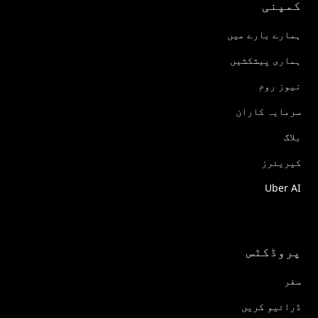
کمپنی
ہمارے بارے میں
ہماری پیشکشیں
نیوز روم
سرمایہ کاران
بلاگ
کیریئرز
Uber AI
پروڈکٹس
سفر
ڈرائیو کریں