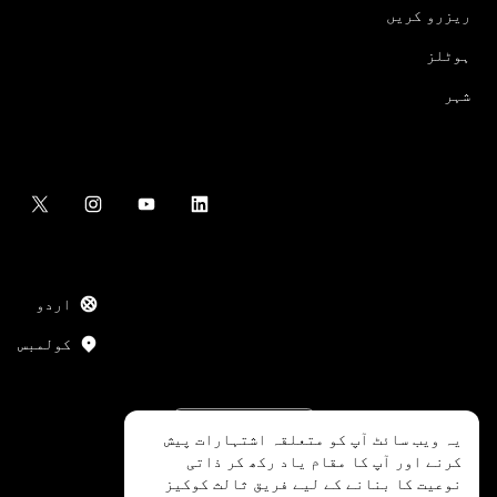
ریزرو کریں
ہوٹلز
شہر
اردو
کولمبس
یہ ویب سائٹ آپ کو متعلقہ اشتہارات پیش
کرنے اور آپ کا مقام یاد رکھ کر ذاتی
نوعیت کا بنانے کے لیے فریق ثالث کوکیز