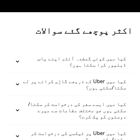
اکثر پوچھے گئے سوالات
کیا میں کوئی گمشدہ آئٹم اپنے پاس
ڈیلیور کرا سکتا ہوں؟
کیا میں Uber کے ذریعے گاڑی کرائے پر لے
سکتا/سکتی ہوں؟
کیا میں ایسے سفر کی درخواست کر سکتا/
سکتی ہوں جو مختلف مقامات سے میرے
دوستوں کو پک کرے؟
کیا میں Uber پر ٹیکسی کی درخواست کر
سکتا/سکتی ہوں؟