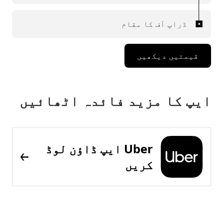
ڈراپ آف کا مقام
قیمتیں دیکھیں
ایپ کا مزید فائدہ اٹھائیں
Uber ایپ ڈاؤن لوڈ
کریں