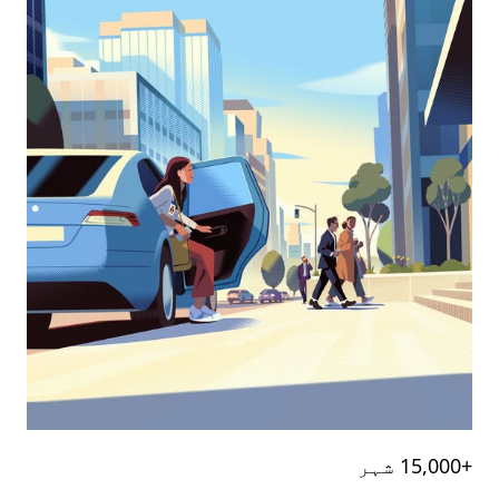
‎15,000+‎ شہر