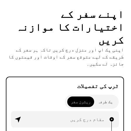
اپنے سفر کے
اختیارات کا موازنہ
کریں
اپنی پک اپ اور منزل درج کریں تاکہ ہر سفر کے
طریقے کے لیے متوقع سفر کے اوقات اور قیمتوں کا
جائزہ لے سکیں۔
ٹرپ کی تفصیلات
یک طرفہ
ریٹرن سفر
مقام درج کریں