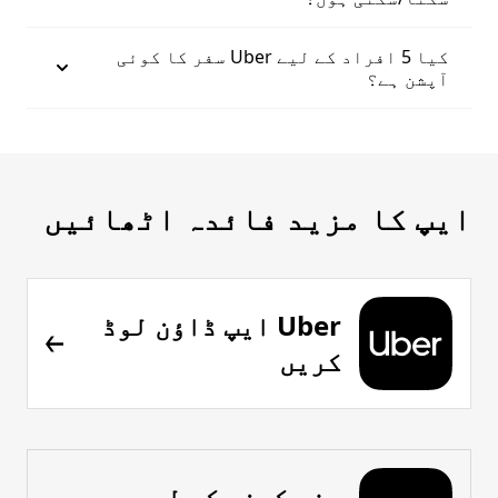
کیا 5 افراد کے لیے Uber سفر کا کوئی
آپشن ہے؟
ایپ کا مزید فائدہ اٹھائیں
Uber ایپ ڈاؤن لوڈ
کریں
سفر کرنے کے لیے