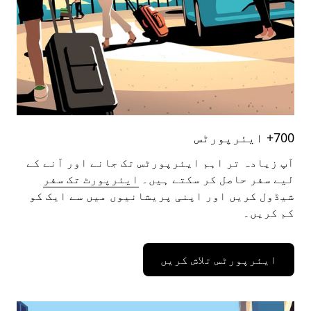
700+ ایئرپورٹس
آپ زیادہ تر اہم ایئرپورٹس تک جانے اور آنے کے
لیے سفر حاصل کر سکتے ہیں۔
ایئرپورٹ تک سفر
شیڈول کریں اور اپنی پریشانیوں میں سے ایک کو
کم کریں۔
ایئرپورٹس تلاش کریں