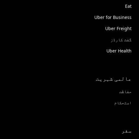
Eat
Uber for Business
Uber Freight
گفٹ کارڈز
Uber Health
عالمی شہریت
حفاظت
استحکام
سفر