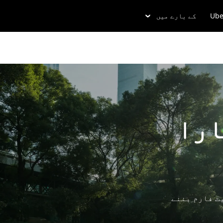
Ube
کے بارے میں
ارا
یٹ فارم بننے