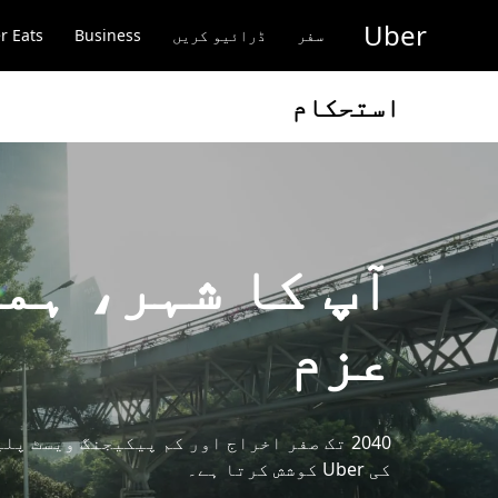
رکزی
Uber
واد
سفر
ڈرائیو کریں
Business
r Eats
ر
ائیں
استحکام
آپ کا شہر، ہم
عزم
2040 تک صفر اخراج اور کم پیکیجنگ ویسٹ پل
کی Uber کوشش کرتا ہے۔