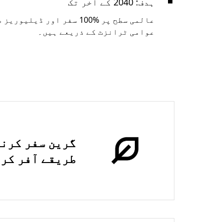
ہدف: 2040 کے آخر تک
عالمی سطح پر ‎100% سفر ا
عوامی ٹرانزٹ کے ذریعے ہیں۔
گرین سفر کرنے
طریقے آفر کر