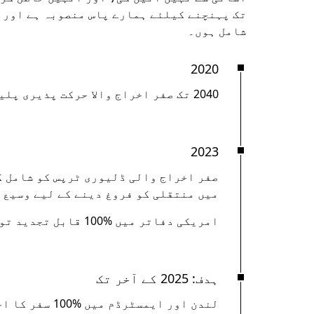
تک پہنچنے کیلئے ہمارے پاس منصوبہ ہے اور ہ
شامل ہوں۔
2020
2040 تک صفر اخراج والا حرکت پذیری پلیٹ فارم بننے کے لیے عالمی عزم کا اعلان کیا۔
2023
صفر اخراج والی ڈلیوری ٹرپس کو شامل 
میں منتقلی کو فروغ دینے کے لیے وسیع 
امریکی دفاتر میں ‎100% قابل تجدید توانائی میچ حاصل کیا۔
ہدف: 2025 کے آخر تک
لندن اور ایمسٹرڈم میں ‎100% سفر کا اخراج صفر ہے۔