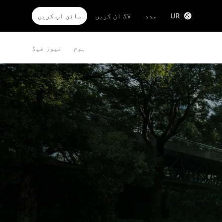
UR
مدد
لاگ ان کریں
سائن اپ کریں
ہوم
نیوز فیڈ