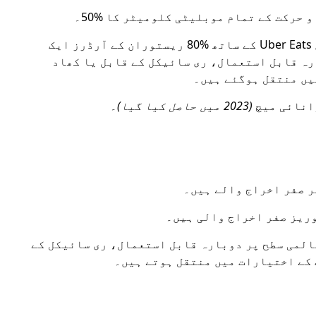
یورپی اور ایشیا پیسیفک کے شہروں میں Uber Eats کے ساتھ ‎80% ریستوران کے آرڈرز ایک
رہ قابل استعمال، ری سائیکل کے قابل یا کھاد
یں منتقل ہوگئے ہیں۔
(2023 میں حاصل کیا گیا)
۔
نٹ مرچینٹس عالمی سطح پر دوبارہ قابل استعمال، ری سائیکل کے
 کے اختیارات میں منتقل ہوتے ہیں۔