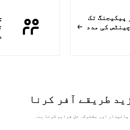
 پیکیجنگ تک
چ
ینٹس کی مدد
ت
د
ید طریقے آفر کرنا
 پائیدار اور مشترکہ حل فراہم کرنا ہے۔