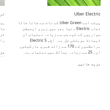
Uber Electric
ٹر
پہلے اسے Uber Green کے نام سے جانا جاتا
ہم 
تھا، Electric دنیا بھر میں زیرو ایمیشن
سات
سواریوں کے لیے سب سے زیادہ دستیاب آن
ٹرا
ڈیمانڈ موبلٹی حل ہے۔ آج، Electric 5
راست Uber ایپ م
براعظموں کے 170 سے زائد شہری مارکیٹوں
اور 25 سے زیادہ ممالک میں دستیاب ہے۔
مزی
مزید جانیں