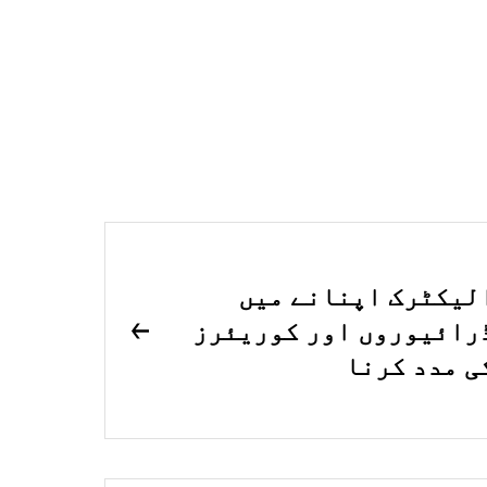
لیکٹرک اپنانے میں
رائیوروں اور کوریئرز
ی مدد کرنا