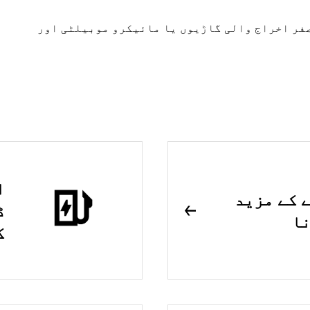
ور ڈیلیوریز صفر اخراج والی گاڑیوں یا مائیکرو موبیلٹی اور
ا
 کے مزید
ڈ
نا
ک