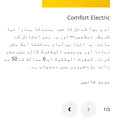
Comfort Electric
آب و ہوا کے حل کا حصہ بننے کا ہمارا نیا
طریقہ دیکھیں—اور وہ بھی اسٹائل کے
ساتھ۔ یہ اتنا ہی آسان ہے جتنا ایک بٹن
دبانا اور پریمیم الیکٹرک گاڑی میں سفر
کرنا۔ کمفرٹ الیکٹرک اب 6 ممالک کے 50 سے
زائد بڑے شہروں میں دستیاب ہے۔
مزید جانیں
1/2