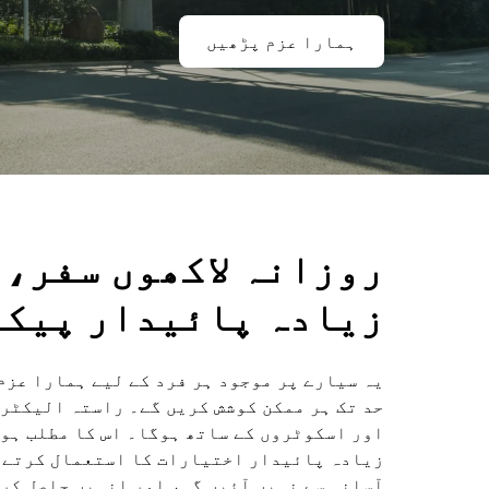
ہمارا عزم پڑھیں
روزانہ لاکھوں سفر، 
زیادہ پائیدار پیکی
یہ سیارے پر موجود ہر فرد کے لیے ہمارا عزم
حد تک ہر ممکن کوشش کریں گے۔ راستہ الیکٹر
اور اسکوٹروں کے ساتھ ہوگا۔ اس کا مطلب ہوگ
زیادہ پائیدار اختیارات کا استعمال کرتے 
آسانی سے نہیں آئیں گی، اور انہیں حاصل کرن