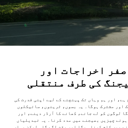
صفر اخراجات اور
جنگ کی طرف منتقلی
 ہے، اور ہم وہاں تک پہنچنے کے لیے اپنی قدرت کی
ک اور مشترک ہوگا۔ یہ بسوں، ٹرینوں، سائیکلوں
ا لوگوں کو لے جانے، کھانے کا آرڈر دینے، اور
ہوئے چیزیں بھیجنے میں مدد کرنا۔ یہ تبدیلیاں
ے میں کام کرنا ہوگا اور وقت لگے گا۔ لیکن وہاں