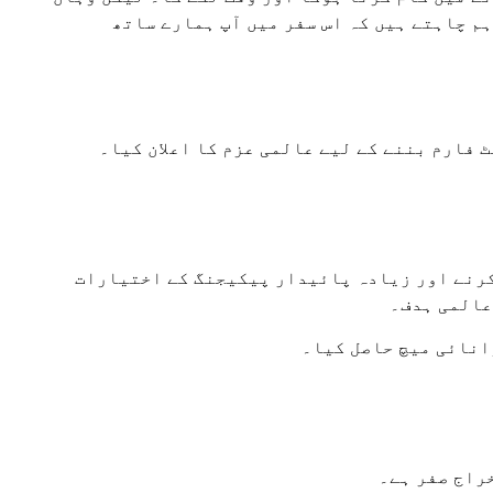
م چاہتے ہیں کہ اس سفر میں آپ ہمارے ساتھ
کرنے اور زیادہ پائیدار پیکیجنگ کے اختیارات
عالمی ہدف۔