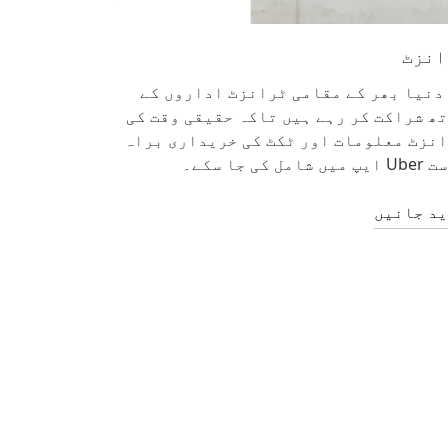
مزید جانی
انزٹ
دنیا بھر کے مقامی ٹرانزٹ اداروں کے
ھ شراکت کر رہے ہیں تاکہ حقیقی وقت کی
نزٹ معلومات اور ٹکٹ کی خریداری براہ
یں شامل کی جا سکے۔
د جانیں