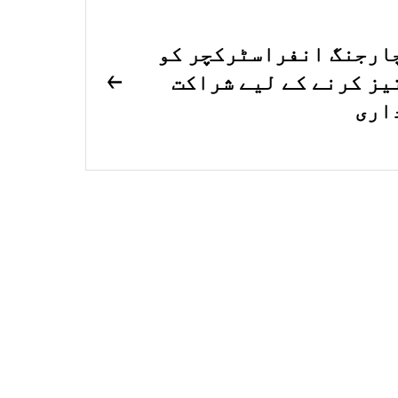
ارجنگ انفراسٹرکچر کو
یز کرنے کے لیے شراکت
اری