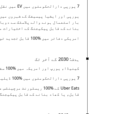
7 یورپی دارالحکومتوں میں EV میں نقل و حرکت کے تمام موبلیٹی کلومیٹر کا ‎50%۔
بار استعمال ہونے والے پلاسٹک سے دوبا
بنانے کے قابل پیکیجنگ کے اختیارات م
امریکی دفاتر میں ‎100% قابل تجدید توانائی میچ
ہدف: 2030 کے آخر تک
کینیڈا، یورپ اور امریکہ میں ‎100% سفر صفر اخراج والے ہیں۔
7 یورپی دارالحکومتوں میں ‎100% ڈیلیوریز صفر اخراج والی ہیں۔
Uber Eats کے ‎100% ریسٹور
قابل، یا کھاد بنانے کے قابل پیکیجنگ