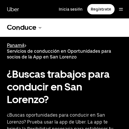
Saltar
al
Uber
Inicia sesión
Regístrate
contenido
principal
Conduce
Panamá
>
Servicios de conducción en Oportunidades para
socios de la App en San Lorenzo
¿Buscas trabajos para
conducir en San
Lorenzo?
¿Buscas oportunidades para conducir en San
Lorenzo? Prueba usar la app de Uber. La app te
brinda la flexibilidad necesaria para establecer tu