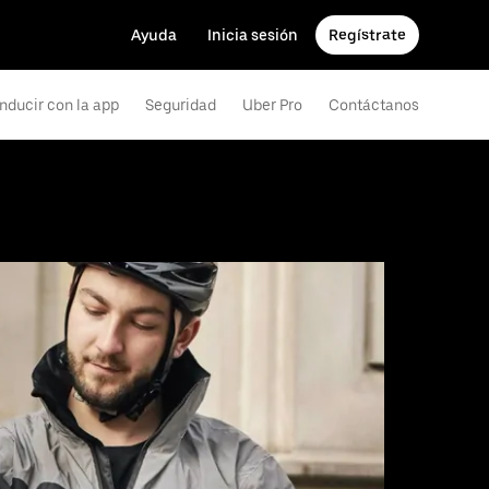
Ayuda
Inicia sesión
Regístrate
nducir con la app
Seguridad
Uber Pro
Contáctanos