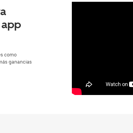
ra
a app
es como
 más ganancias