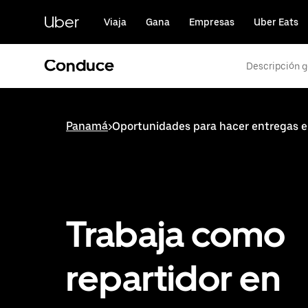
Saltar
al
Uber
Viaja
Gana
Empresas
Uber Eats
contenido
principal
Conduce
Descripción g
Panamá
>
Oportunidades para hacer entregas e
Trabaja como
repartidor en