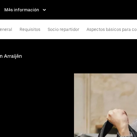
Más información
eneral
Requisitos
Socio repartidor
Aspectos básicos para co
n Arraiján