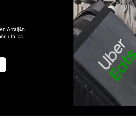
en Arraiján
nsulta los