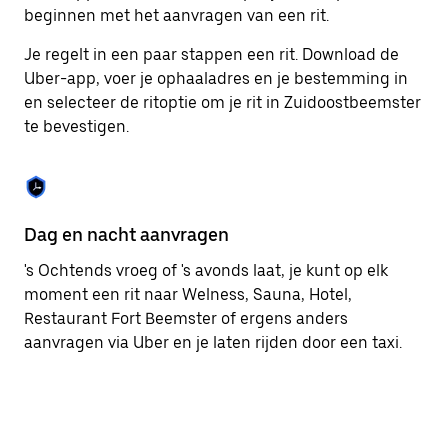
om
beginnen met het aanvragen van een rit.
de
agenda
Je regelt in een paar stappen een rit. Download de
te
Uber-app, voer je ophaaladres en je bestemming in
sluiten.
en selecteer de ritoptie om je rit in Zuidoostbeemster
te bevestigen.
Dag en nacht aanvragen
Ge
's Ochtends vroeg of 's avonds laat, je kunt op elk
Ub
moment een rit naar Welness, Sauna, Hotel,
pa
Restaurant Fort Beemster of ergens anders
br
aanvragen via Uber en je laten rijden door een taxi.
ta