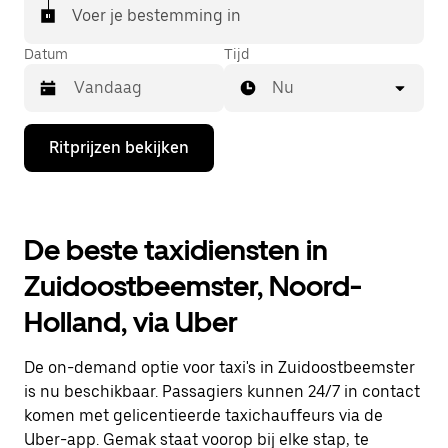
Voer je bestemming in
Datum
Tijd
Nu
Druk
Ritprijzen bekijken
op
de
pijl
omlaag
om
De beste taxidiensten in
de
agenda
Zuidoostbeemster, Noord-
te
openen
Holland, via Uber
en
een
datum
De on-demand optie voor taxi's in Zuidoostbeemster
te
selecteren.
is nu beschikbaar. Passagiers kunnen 24/7 in contact
Druk
komen met gelicentieerde taxichauffeurs via de
op
Uber-app. Gemak staat voorop bij elke stap, te
Escape