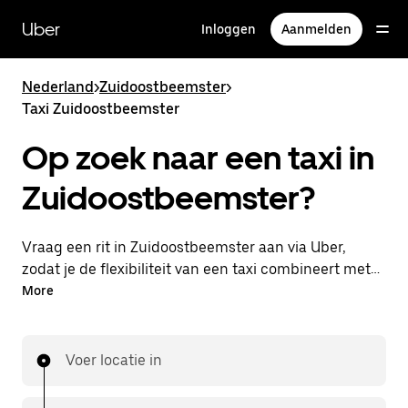
Doorgaan
naar
Uber
Inloggen
Aanmelden
hoofdinhoud
Nederland
>
Zuidoostbeemster
>
Taxi Zuidoostbeemster
Op zoek naar een taxi in
Zuidoostbeemster?
Vraag een rit in Zuidoostbeemster aan via Uber,
zodat je de flexibiliteit van een taxi combineert met
de handige functies in de app. Je kunt on-demand
More
een lastminute-rit aanvragen, 24/7 in de app of
online. Voor elke rit krijg je een voordelige prijsopgave
vooraf. Je rit is binnen handbereik.
Voer locatie in