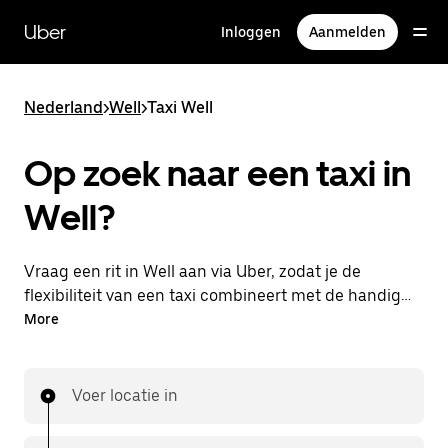
Doorgaan
naar
Uber
Inloggen
Aanmelden
hoofdinhoud
Nederland
>
Well
>
Taxi Well
Op zoek naar een taxi in
Well?
Vraag een rit in Well aan via Uber, zodat je de
flexibiliteit van een taxi combineert met de handige
functies in de app. Je kunt on-demand een
More
lastminute-rit aanvragen, 24/7 in de app of online.
Voor elke rit krijg je een voordelige prijsopgave vooraf.
Je rit is binnen handbereik.
Voer locatie in