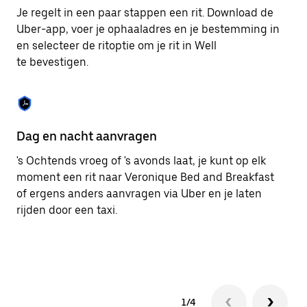
om
Je regelt in een paar stappen een rit. Download de
de
Uber-app, voer je ophaaladres en je bestemming in
agenda
en selecteer de ritoptie om je rit in Well
te
sluiten.
te bevestigen.
Dag en nacht aanvragen
Ge
's Ochtends vroeg of 's avonds laat, je kunt op elk
Ub
moment een rit naar Veronique Bed and Breakfast
pa
of ergens anders aanvragen via Uber en je laten
er
rijden door een taxi.
1/4