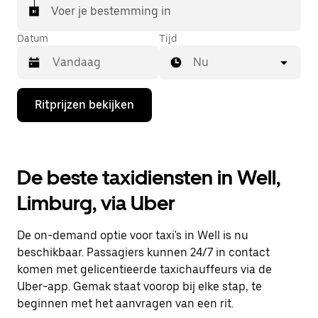
Voer je bestemming in
Datum
Tijd
Nu
Druk
Ritprijzen bekijken
op
de
pijl
omlaag
om
De beste taxidiensten in Well,
de
agenda
Limburg, via Uber
te
openen
en
De on-demand optie voor taxi's in Well is nu
een
datum
beschikbaar. Passagiers kunnen 24/7 in contact
te
komen met gelicentieerde taxichauffeurs via de
selecteren.
Uber-app. Gemak staat voorop bij elke stap, te
Druk
op
beginnen met het aanvragen van een rit.
Escape