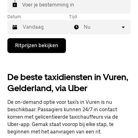
Voer je bestemming in
Datum
Tijd
Nu
Druk
Ritprijzen bekijken
op
de
pijl
omlaag
om
De beste taxidiensten in Vuren,
de
agenda
Gelderland, via Uber
te
openen
en
De on-demand optie voor taxi's in Vuren is nu
een
datum
beschikbaar. Passagiers kunnen 24/7 in contact
te
komen met gelicentieerde taxichauffeurs via de
selecteren.
Uber-app. Gemak staat voorop bij elke stap, te
Druk
op
beginnen met het aanvragen van een rit.
Escape