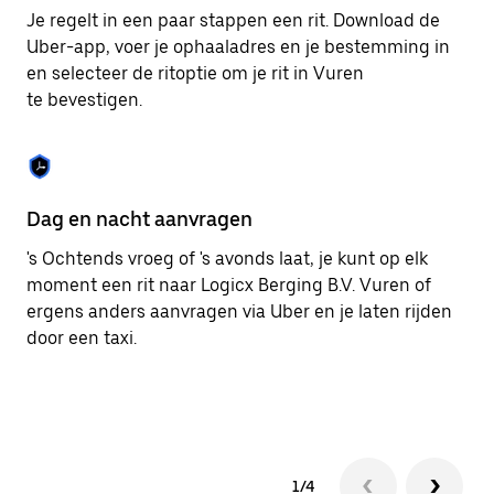
om
Je regelt in een paar stappen een rit. Download de
de
Uber-app, voer je ophaaladres en je bestemming in
agenda
en selecteer de ritoptie om je rit in Vuren
te
sluiten.
te bevestigen.
Dag en nacht aanvragen
Ge
's Ochtends vroeg of 's avonds laat, je kunt op elk
Ub
moment een rit naar Logicx Berging B.V. Vuren of
pa
ergens anders aanvragen via Uber en je laten rijden
me
door een taxi.
1/4