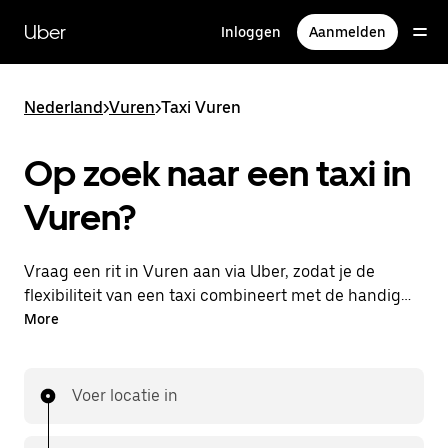
Doorgaan
naar
Uber
Inloggen
Aanmelden
hoofdinhoud
Nederland
>
Vuren
>
Taxi Vuren
Op zoek naar een taxi in
Vuren?
Vraag een rit in Vuren aan via Uber, zodat je de
flexibiliteit van een taxi combineert met de handige
functies in de app. Je kunt on-demand een
More
lastminute-rit aanvragen, 24/7 in de app of online.
Voor elke rit krijg je een voordelige prijsopgave vooraf.
Je rit is binnen handbereik.
Voer locatie in