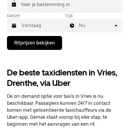
Voer je bestemming in
Datum
Tijd
Nu
Druk
Ritprijzen bekijken
op
de
pijl
omlaag
om
De beste taxidiensten in Vries,
de
agenda
Drenthe, via Uber
te
openen
en
De on-demand optie voor taxi's in Vries is nu
een
datum
beschikbaar. Passagiers kunnen 24/7 in contact
te
komen met gelicentieerde taxichauffeurs via de
selecteren.
Uber-app. Gemak staat voorop bij elke stap, te
Druk
op
beginnen met het aanvragen van een rit.
Escape