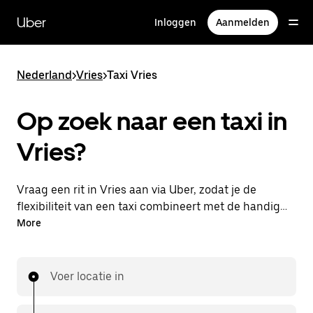
Doorgaan
naar
Uber
Inloggen
Aanmelden
hoofdinhoud
Nederland
>
Vries
>
Taxi Vries
Op zoek naar een taxi in
Vries?
Vraag een rit in Vries aan via Uber, zodat je de
flexibiliteit van een taxi combineert met de handige
functies in de app. Je kunt on-demand een
More
lastminute-rit aanvragen, 24/7 in de app of online.
Voor elke rit krijg je een voordelige prijsopgave vooraf.
Je rit is binnen handbereik.
Voer locatie in