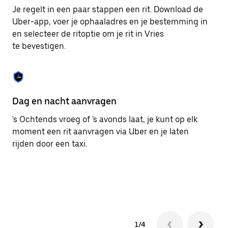
om
Je regelt in een paar stappen een rit. Download de
de
Uber-app, voer je ophaaladres en je bestemming in
agenda
en selecteer de ritoptie om je rit in Vries
te
sluiten.
te bevestigen.
Dag en nacht aanvragen
Ge
's Ochtends vroeg of 's avonds laat, je kunt op elk
Ub
moment een rit aanvragen via Uber en je laten
pa
rijden door een taxi.
me
1/4