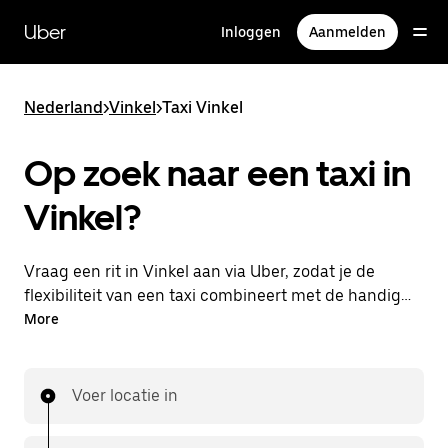
Doorgaan
naar
Uber
Inloggen
Aanmelden
hoofdinhoud
Nederland
>
Vinkel
>
Taxi Vinkel
Op zoek naar een taxi in
Vinkel?
Vraag een rit in Vinkel aan via Uber, zodat je de
flexibiliteit van een taxi combineert met de handige
functies in de app. Je kunt on-demand een
More
lastminute-rit aanvragen, 24/7 in de app of online.
Voor elke rit krijg je een voordelige prijsopgave vooraf.
Je rit is binnen handbereik.
Voer locatie in