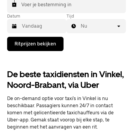
Voer je bestemming in
Datum
Tijd
Nu
Druk
Ritprijzen bekijken
op
de
pijl
omlaag
om
De beste taxidiensten in Vinkel,
de
agenda
Noord-Brabant, via Uber
te
openen
en
De on-demand optie voor taxi's in Vinkel is nu
een
datum
beschikbaar. Passagiers kunnen 24/7 in contact
te
komen met gelicentieerde taxichauffeurs via de
selecteren.
Uber-app. Gemak staat voorop bij elke stap, te
Druk
op
beginnen met het aanvragen van een rit.
Escape