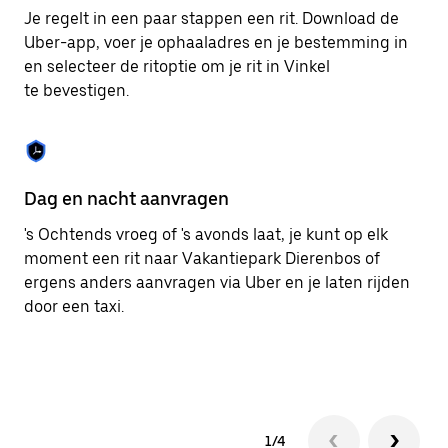
om
Je regelt in een paar stappen een rit. Download de
de
Uber-app, voer je ophaaladres en je bestemming in
agenda
en selecteer de ritoptie om je rit in Vinkel
te
sluiten.
te bevestigen.
Dag en nacht aanvragen
Ge
's Ochtends vroeg of 's avonds laat, je kunt op elk
Ub
moment een rit naar Vakantiepark Dierenbos of
pa
ergens anders aanvragen via Uber en je laten rijden
me
door een taxi.
1/4