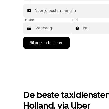
Voer je bestemming in
Datum
Tijd
Nu
Druk
Ritprijzen bekijken
op
de
pijl
omlaag
om
de
agenda
te
openen
en
een
De beste taxidiensten
datum
te
selecteren.
Holland, via Uber
Druk