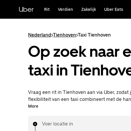
Doorgaan
naar
Uber
Rit
Verdien
Zakelijk
Uber Eats
hoofdinhoud
Nederland
>
Tienhoven
>
Taxi Tienhoven
Op zoek naar 
taxi in Tienhov
Vraag een rit in Tienhoven aan via Uber, zodat 
flexibiliteit van een taxi combineert met de ha
functies in de app. Je kunt on-demand een las
More
aanvragen, 24/7 in de app of online. Voor elke rit
voordelige prijsopgave vooraf. Je rit is binnen 
Voer locatie in