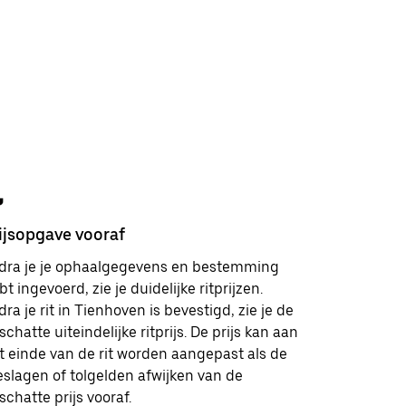
ijsopgave vooraf
Veilighei
dra je je ophaalgegevens en bestemming
Je hebt i
bt ingevoerd, zie je duidelijke ritprijzen.
klantenserv
dra je rit in Tienhoven is bevestigd, zie je de
en vriende
schatte uiteindelijke ritprijs. De prijs kan aan
je meer le
t einde van de rit worden aangepast als de
veiligheid
eslagen of tolgelden afwijken van de
schatte prijs vooraf.