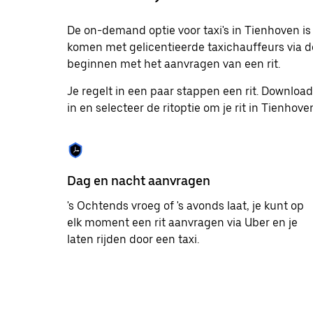
op
Escape
om
De on-demand optie voor taxi's in Tienhoven is
de
komen met gelicentieerde taxichauffeurs via de
agenda
beginnen met het aanvragen van een rit.
te
sluiten.
Je regelt in een paar stappen een rit. Downlo
in en selecteer de ritoptie om je rit in Tienhove
Dag en nacht aanvragen
's Ochtends vroeg of 's avonds laat, je kunt op
elk moment een rit aanvragen via Uber en je
laten rijden door een taxi.