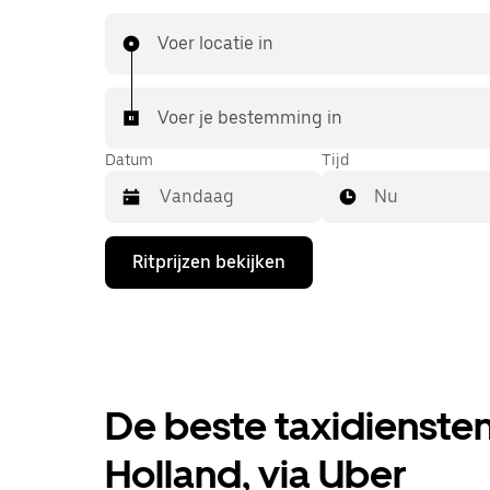
aanvragen, 24/7 in de app of online. Voor elke rit
voordelige prijsopgave vooraf. Je rit is binnen 
Voer locatie in
Voer je bestemming in
Datum
Tijd
Nu
Druk
Ritprijzen bekijken
op
de
pijl
omlaag
om
de
agenda
te
De beste taxidienste
openen
en
Holland, via Uber
een
datum