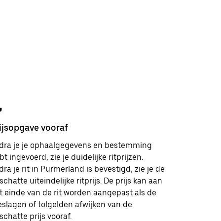
ijsopgave vooraf
Veilighei
dra je je ophaalgegevens en bestemming
Je hebt i
bt ingevoerd, zie je duidelijke ritprijzen.
klantenserv
dra je rit in Purmerland is bevestigd, zie je de
en vriende
schatte uiteindelijke ritprijs. De prijs kan aan
je meer le
t einde van de rit worden aangepast als de
veiligheid
eslagen of tolgelden afwijken van de
schatte prijs vooraf.