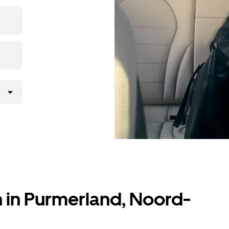
 krijg je een
handbereik.
n in Purmerland, Noord-