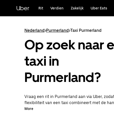
Doorgaan
naar
Uber
Rit
Verdien
Zakelijk
Uber Eats
hoofdinhoud
Nederland
>
Purmerland
>
Taxi Purmerland
Op zoek naar 
taxi in
Purmerland?
Vraag een rit in Purmerland aan via Uber, zodat
flexibiliteit van een taxi combineert met de ha
functies in de app. Je kunt on-demand een las
More