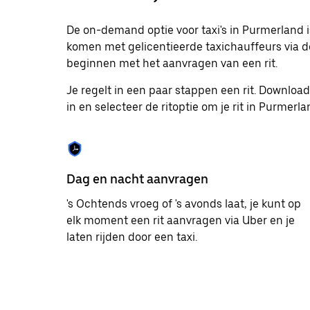
te
selecteren.
De on-demand optie voor taxi's in Purmerland 
Druk
komen met gelicentieerde taxichauffeurs via de
op
Escape
beginnen met het aanvragen van een rit.
om
de
Je regelt in een paar stappen een rit. Downlo
agenda
in en selecteer de ritoptie om je rit in Purmerl
te
sluiten.
Dag en nacht aanvragen
's Ochtends vroeg of 's avonds laat, je kunt op
elk moment een rit aanvragen via Uber en je
laten rijden door een taxi.