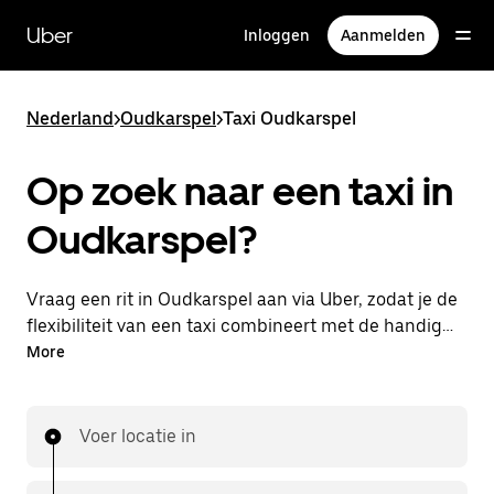
Doorgaan
naar
Uber
Inloggen
Aanmelden
hoofdinhoud
Nederland
>
Oudkarspel
>
Taxi Oudkarspel
Op zoek naar een taxi in
Oudkarspel?
Vraag een rit in Oudkarspel aan via Uber, zodat je de
flexibiliteit van een taxi combineert met de handige
functies in de app. Je kunt on-demand een
More
lastminute-rit aanvragen, 24/7 in de app of online.
Voor elke rit krijg je een voordelige prijsopgave vooraf.
Je rit is binnen handbereik.
Voer locatie in