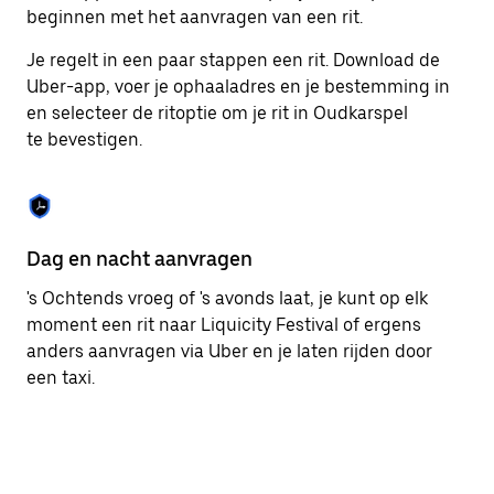
om
beginnen met het aanvragen van een rit.
de
agenda
Je regelt in een paar stappen een rit. Download de
te
Uber-app, voer je ophaaladres en je bestemming in
sluiten.
en selecteer de ritoptie om je rit in Oudkarspel
te bevestigen.
Dag en nacht aanvragen
Ge
's Ochtends vroeg of 's avonds laat, je kunt op elk
Ub
moment een rit naar Liquicity Festival of ergens
pa
anders aanvragen via Uber en je laten rijden door
br
een taxi.
ta