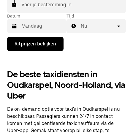
Voer je bestemming in
Datum
Tijd
Nu
Druk
Ritprijzen bekijken
op
de
pijl
omlaag
om
De beste taxidiensten in
de
agenda
Oudkarspel, Noord-Holland, via
te
openen
Uber
en
een
datum
De on-demand optie voor taxi's in Oudkarspel is nu
te
selecteren.
beschikbaar. Passagiers kunnen 24/7 in contact
Druk
komen met gelicentieerde taxichauffeurs via de
op
Uber-app. Gemak staat voorop bij elke stap, te
Escape