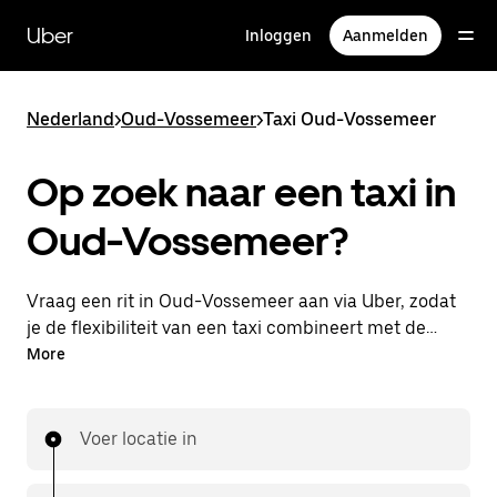
Doorgaan
naar
Uber
Inloggen
Aanmelden
hoofdinhoud
Nederland
>
Oud-Vossemeer
>
Taxi Oud-Vossemeer
Op zoek naar een taxi in
Oud-Vossemeer?
Vraag een rit in Oud-Vossemeer aan via Uber, zodat
je de flexibiliteit van een taxi combineert met de
handige functies in de app. Je kunt on-demand een
More
lastminute-rit aanvragen, 24/7 in de app of online.
Voor elke rit krijg je een voordelige prijsopgave vooraf.
Je rit is binnen handbereik.
Voer locatie in