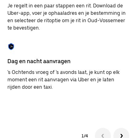
om
Je regelt in een paar stappen een rit. Download de
de
Uber-app, voer je ophaaladres en je bestemming in
agenda
en selecteer de ritoptie om je rit in Oud-Vossemeer
te
sluiten.
te bevestigen.
Dag en nacht aanvragen
Ge
's Ochtends vroeg of 's avonds laat, je kunt op elk
Ub
moment een rit aanvragen via Uber en je laten
pa
rijden door een taxi.
br
ta
1/4