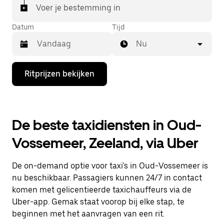
Voer je bestemming in
Datum
Tijd
Nu
Druk
Ritprijzen bekijken
op
de
pijl
omlaag
om
De beste taxidiensten in Oud-
de
agenda
Vossemeer, Zeeland, via Uber
te
openen
en
De on-demand optie voor taxi's in Oud-Vossemeer is
een
datum
nu beschikbaar. Passagiers kunnen 24/7 in contact
te
komen met gelicentieerde taxichauffeurs via de
selecteren.
Uber-app. Gemak staat voorop bij elke stap, te
Druk
op
beginnen met het aanvragen van een rit.
Escape