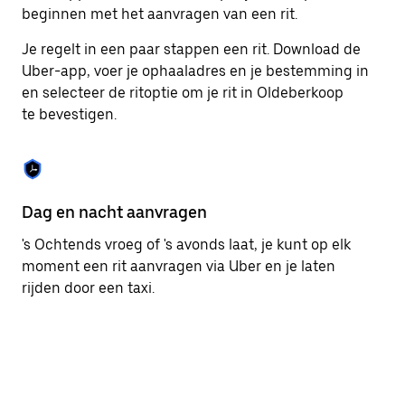
om
beginnen met het aanvragen van een rit.
de
agenda
Je regelt in een paar stappen een rit. Download de
te
Uber-app, voer je ophaaladres en je bestemming in
sluiten.
en selecteer de ritoptie om je rit in Oldeberkoop
te bevestigen.
Dag en nacht aanvragen
Ge
's Ochtends vroeg of 's avonds laat, je kunt op elk
Ub
moment een rit aanvragen via Uber en je laten
pa
rijden door een taxi.
br
ta