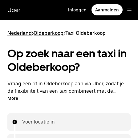
Doorgaan
naar
Uber
Inloggen
Aanmelden
hoofdinhoud
Nederland
>
Oldeberkoop
>
Taxi Oldeberkoop
Op zoek naar een taxi in
Oldeberkoop?
Vraag een rit in Oldeberkoop aan via Uber, zodat je
de flexibiliteit van een taxi combineert met de
handige functies in de app. Je kunt on-demand een
More
lastminute-rit aanvragen, 24/7 in de app of online.
Voor elke rit krijg je een voordelige prijsopgave vooraf.
Je rit is binnen handbereik.
Voer locatie in