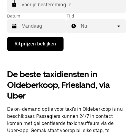
Voer je bestemming in
Datum
Tijd
Nu
Druk
Ritprijzen bekijken
op
de
pijl
omlaag
om
De beste taxidiensten in
de
agenda
Oldeberkoop, Friesland, via
te
openen
Uber
en
een
datum
De on-demand optie voor taxi's in Oldeberkoop is nu
te
selecteren.
beschikbaar. Passagiers kunnen 24/7 in contact
Druk
komen met gelicentieerde taxichauffeurs via de
op
Uber-app. Gemak staat voorop bij elke stap, te
Escape