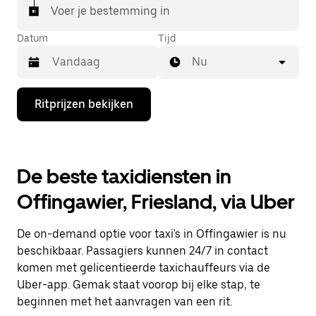
Voer je bestemming in
Datum
Tijd
Nu
Druk
Ritprijzen bekijken
op
de
pijl
omlaag
om
De beste taxidiensten in
de
agenda
Offingawier, Friesland, via Uber
te
openen
en
De on-demand optie voor taxi's in Offingawier is nu
een
datum
beschikbaar. Passagiers kunnen 24/7 in contact
te
komen met gelicentieerde taxichauffeurs via de
selecteren.
Uber-app. Gemak staat voorop bij elke stap, te
Druk
op
beginnen met het aanvragen van een rit.
Escape