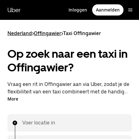
Doorgaan
naar
Uber
Inloggen
Aanmelden
hoofdinhoud
Nederland
>
Offingawier
>
Taxi Offingawier
Op zoek naar een taxi in
Offingawier?
Vraag een rit in Offingawier aan via Uber, zodat je de
flexibiliteit van een taxi combineert met de handige
functies in de app. Je kunt on-demand een
More
lastminute-rit aanvragen, 24/7 in de app of online.
Voor elke rit krijg je een voordelige prijsopgave vooraf.
Je rit is binnen handbereik.
Voer locatie in