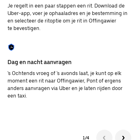
om
Je regelt in een paar stappen een rit. Download de
de
Uber-app, voer je ophaaladres en je bestemming in
agenda
en selecteer de ritoptie om je rit in Offingawier
te
sluiten.
te bevestigen.
Dag en nacht aanvragen
Ge
's Ochtends vroeg of 's avonds laat, je kunt op elk
Ub
moment een rit naar Offingawier, Pont of ergens
pa
anders aanvragen via Uber en je laten rijden door
br
een taxi.
ta
1/4