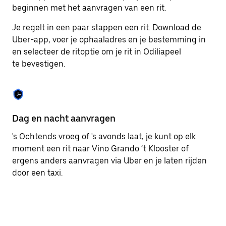
om
beginnen met het aanvragen van een rit.
de
agenda
Je regelt in een paar stappen een rit. Download de
te
Uber-app, voer je ophaaladres en je bestemming in
sluiten.
en selecteer de ritoptie om je rit in Odiliapeel
te bevestigen.
Dag en nacht aanvragen
Ge
's Ochtends vroeg of 's avonds laat, je kunt op elk
Ub
moment een rit naar Vino Grando ‘t Klooster of
pa
ergens anders aanvragen via Uber en je laten rijden
br
door een taxi.
ta