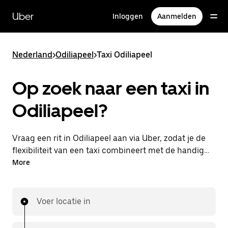
Doorgaan
naar
Uber
Inloggen
Aanmelden
hoofdinhoud
Nederland
>
Odiliapeel
>
Taxi Odiliapeel
Op zoek naar een taxi in
Odiliapeel?
Vraag een rit in Odiliapeel aan via Uber, zodat je de
flexibiliteit van een taxi combineert met de handige
functies in de app. Je kunt on-demand een
More
lastminute-rit aanvragen, 24/7 in de app of online.
Voor elke rit krijg je een voordelige prijsopgave vooraf.
Je rit is binnen handbereik.
Voer locatie in