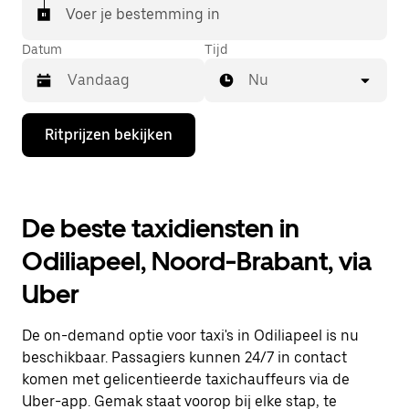
Voer je bestemming in
Datum
Tijd
Nu
Druk
Ritprijzen bekijken
op
de
pijl
omlaag
om
De beste taxidiensten in
de
agenda
Odiliapeel, Noord-Brabant, via
te
openen
Uber
en
een
datum
De on-demand optie voor taxi's in Odiliapeel is nu
te
selecteren.
beschikbaar. Passagiers kunnen 24/7 in contact
Druk
komen met gelicentieerde taxichauffeurs via de
op
Uber-app. Gemak staat voorop bij elke stap, te
Escape