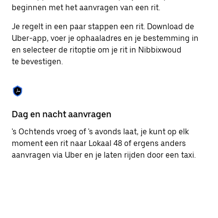
om
beginnen met het aanvragen van een rit.
de
agenda
Je regelt in een paar stappen een rit. Download de
te
Uber-app, voer je ophaaladres en je bestemming in
sluiten.
en selecteer de ritoptie om je rit in Nibbixwoud
te bevestigen.
Dag en nacht aanvragen
Ge
's Ochtends vroeg of 's avonds laat, je kunt op elk
Ub
moment een rit naar Lokaal 48 of ergens anders
pa
aanvragen via Uber en je laten rijden door een taxi.
br
ta