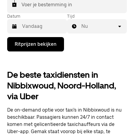
Voer je bestemming in
Datum
Tijd
Nu
Druk
Ritprijzen bekijken
op
de
pijl
omlaag
om
De beste taxidiensten in
de
agenda
Nibbixwoud, Noord-Holland,
te
openen
via Uber
en
een
datum
De on-demand optie voor taxi's in Nibbixwoud is nu
te
selecteren.
beschikbaar. Passagiers kunnen 24/7 in contact
Druk
komen met gelicentieerde taxichauffeurs via de
op
Uber-app. Gemak staat voorop bij elke stap, te
Escape