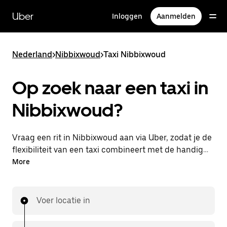
Doorgaan
naar
Uber
Inloggen
Aanmelden
hoofdinhoud
Nederland
>
Nibbixwoud
>
Taxi Nibbixwoud
Op zoek naar een taxi in
Nibbixwoud?
Vraag een rit in Nibbixwoud aan via Uber, zodat je de
flexibiliteit van een taxi combineert met de handige
functies in de app. Je kunt on-demand een
More
lastminute-rit aanvragen, 24/7 in de app of online.
Voor elke rit krijg je een voordelige prijsopgave vooraf.
Je rit is binnen handbereik.
Voer locatie in