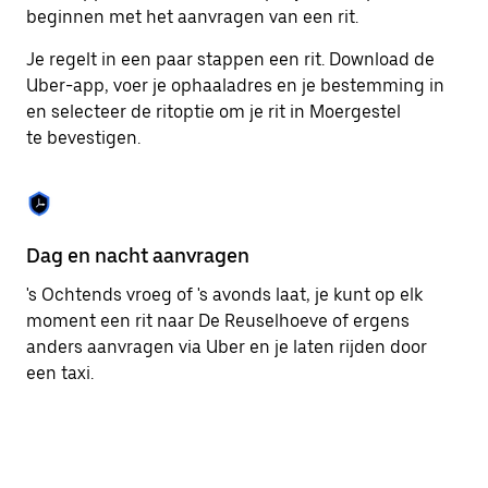
om
beginnen met het aanvragen van een rit.
de
agenda
Je regelt in een paar stappen een rit. Download de
te
Uber-app, voer je ophaaladres en je bestemming in
sluiten.
en selecteer de ritoptie om je rit in Moergestel
te bevestigen.
Dag en nacht aanvragen
Ge
's Ochtends vroeg of 's avonds laat, je kunt op elk
Ub
moment een rit naar De Reuselhoeve of ergens
pa
anders aanvragen via Uber en je laten rijden door
br
een taxi.
ta