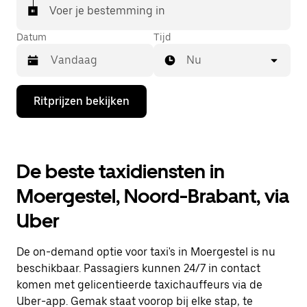
Voer je bestemming in
Datum
Tijd
Nu
Druk
Ritprijzen bekijken
op
de
pijl
omlaag
om
De beste taxidiensten in
de
agenda
Moergestel, Noord-Brabant, via
te
openen
Uber
en
een
datum
De on-demand optie voor taxi's in Moergestel is nu
te
selecteren.
beschikbaar. Passagiers kunnen 24/7 in contact
Druk
komen met gelicentieerde taxichauffeurs via de
op
Uber-app. Gemak staat voorop bij elke stap, te
Escape