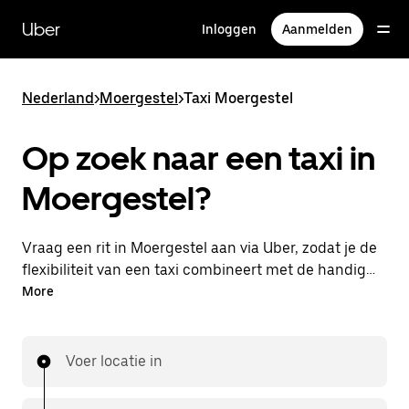
Doorgaan
naar
Uber
Inloggen
Aanmelden
hoofdinhoud
Nederland
>
Moergestel
>
Taxi Moergestel
Op zoek naar een taxi in
Moergestel?
Vraag een rit in Moergestel aan via Uber, zodat je de
flexibiliteit van een taxi combineert met de handige
functies in de app. Je kunt on-demand een
More
lastminute-rit aanvragen, 24/7 in de app of online.
Voor elke rit krijg je een voordelige prijsopgave vooraf.
Je rit is binnen handbereik.
Voer locatie in