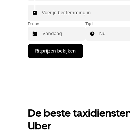
Voer je bestemming in
Datum
Tijd
Nu
Druk
Ritprijzen bekijken
op
de
pijl
omlaag
om
de
agenda
te
openen
en
een
De beste taxidiensten i
datum
te
selecteren.
Uber
Druk