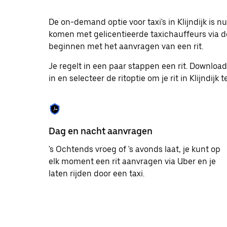
op
Escape
om
De on-demand optie voor taxi's in Klijndijk is 
de
komen met gelicentieerde taxichauffeurs via de
agenda
beginnen met het aanvragen van een rit.
te
sluiten.
Je regelt in een paar stappen een rit. Downlo
in en selecteer de ritoptie om je rit in Klijndijk 
Dag en nacht aanvragen
's Ochtends vroeg of 's avonds laat, je kunt op
elk moment een rit aanvragen via Uber en je
laten rijden door een taxi.