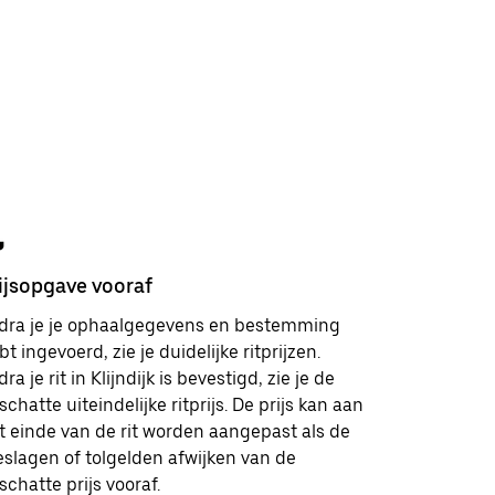
ijsopgave vooraf
Veilighei
dra je je ophaalgegevens en bestemming
Je hebt i
bt ingevoerd, zie je duidelijke ritprijzen.
klantenserv
ra je rit in Klijndijk is bevestigd, zie je de
en vriende
schatte uiteindelijke ritprijs. De prijs kan aan
je meer le
t einde van de rit worden aangepast als de
veiligheid
eslagen of tolgelden afwijken van de
schatte prijs vooraf.