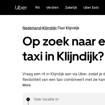
Doorgaan
naar
Uber
Rit
Verdien
Zakelijk
Uber Eats
hoofdinhoud
Nederland
>
Klijndijk
>
Taxi Klijndijk
Op zoek naar 
taxi in Klijndijk?
Vraag een rit in Klijndijk aan via Uber, zodat je 
flexibiliteit van een taxi combineert met de ha
functies in de app. Je kunt on-demand een las
More
aanvragen, 24/7 in de app of online. Voor elke rit
voordelige prijsopgave vooraf. Je rit is binnen 
Voer locatie in